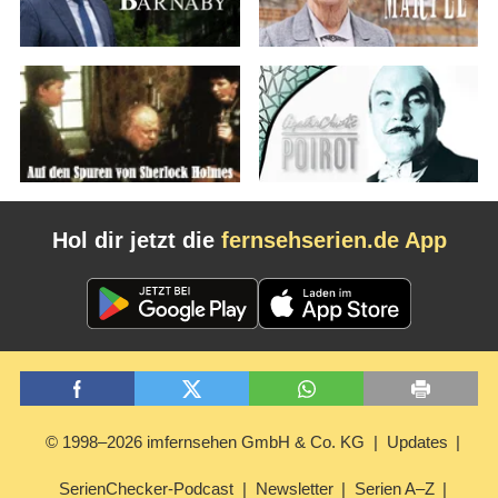
Hol dir jetzt die
fernsehserien.de App
© 1998–2026 imfernsehen GmbH & Co. KG
Updates
SerienChecker-Podcast
Newsletter
Serien A–Z