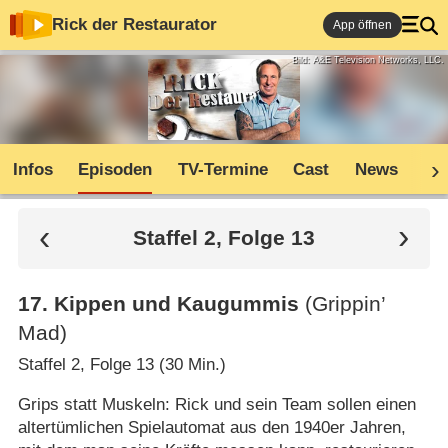
Rick der Restaurator
App öffnen
Bild: A&E Television Networks, LLC.
Infos
Episoden
TV-Termine
Cast
News
Co
Staffel 2, Folge 13
17
.
Kippen und Kaugummis
(Grippin’
Mad)
Staffel 2, Folge 13 (30 Min.)
Grips statt Muskeln: Rick und sein Team sollen einen
altertümlichen Spielautomat aus den 1940er Jahren,