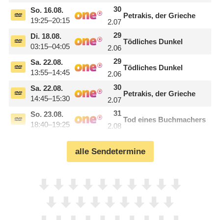
30
So.
16.08.
Petrakis, der Grieche
19:25–20:15
2.07
29
Di.
18.08.
Tödliches Dunkel
03:15–04:05
2.06
29
Sa.
22.08.
Tödliches Dunkel
13:55–14:45
2.06
30
Sa.
22.08.
Petrakis, der Grieche
14:45–15:30
2.07
31
So.
23.08.
Tod eines Buchmachers
18:40–19:25
2.08
alle Sendetermine