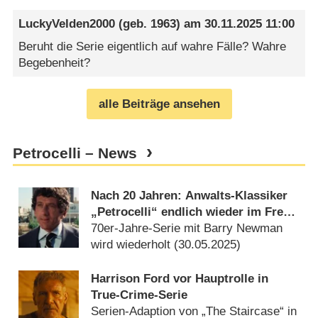
LuckyVelden2000
(geb. 1963) am
30.11.2025 11:00
Beruht die Serie eigentlich auf wahre Fälle? Wahre
Begebenheit?
alle Beiträge ansehen
Petrocelli – News
Nach 20 Jahren: Anwalts-Klassiker
„Petrocelli“ endlich wieder im Free-
TV
70er-Jahre-Serie mit Barry Newman
wird wiederholt (
30.05.2025
)
Harrison Ford vor Hauptrolle in
True-Crime-Serie
Serien-Adaption von „The Staircase“ in