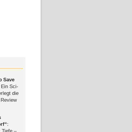
to Save
: Ein Sci-
rlegt die
 Review
s
rf
:
 Tiefe –