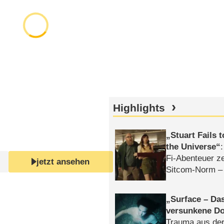
Highlights
Stuart Fails 
the Universe
Fi-Abenteuer ze
jetzt ansehen
Sitcom-Norm –
Surface – Da
versunkene Do
Trauma aus der