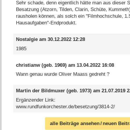
Sehr schade, denn eigentlich hätte man aus dieser S
Besatzung (Atzorn, Tilden, Clarin, Schüte, Kumm
rausholen können, als solch ein "Filmhochschule, 1
Hausaufgaben"-Endprodukt.
Nostalgie
am
30.12.2022 12:28
1985
christianw
(geb. 1969) am
13.04.2022 16:08
Wann genau wurde Oliver Maass gedreht ?
Martin der Bildmuxer
(geb. 1973) am
21.07.2019 2
Ergänzender Link:
www.rundfunkorchester.de/besetzung/3814-2/
alle Beiträge ansehen
/ neuen Beit