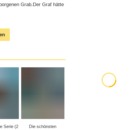
borgenen Grab.Der Graf hätte
gen
e Serie (2
Die schönsten