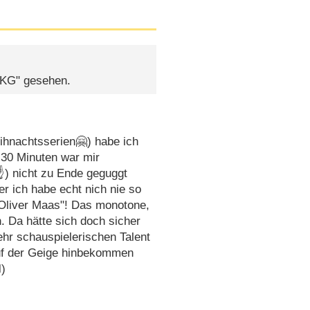
TKKG" gesehen.
hnachtsserien🤗) habe ich
 30 Minuten war mir
☝️) nicht zu Ende geguggt
r ich habe echt nich nie so
"Oliver Maas"! Das monotone,
h. Da hätte sich doch sicher
r schauspielerischen Talent
auf der Geige hinbekommen
️)