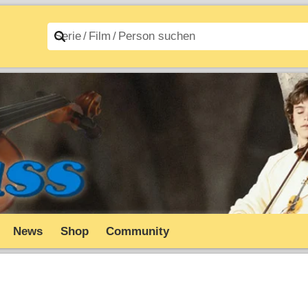
n A–Z
Filme A–Z
News
Shop
Community