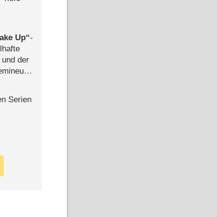
ake Up
-
lhafte
 und der
semineuen
hen
-
en Serien