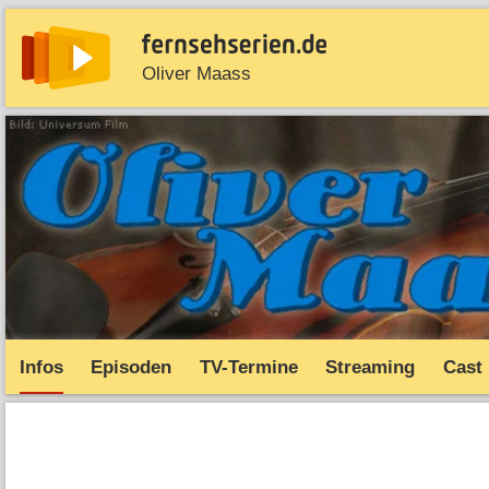
Oliver Maass
News
Entdecken
Streaming
TV-Starts
Serie
Infos
Episoden
TV-Termine
Streaming
Cast