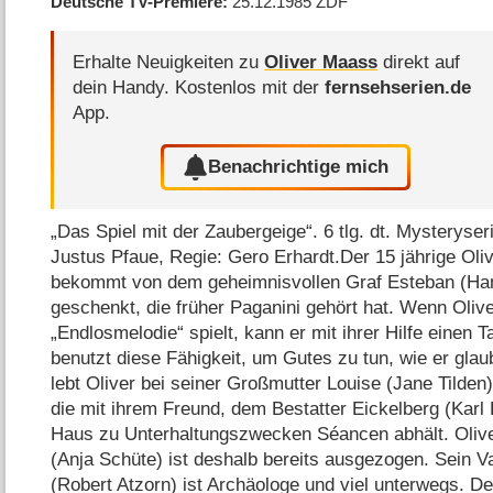
Deutsche TV-Premiere
25.12.1985
ZDF
Erhalte Neuigkeiten zu
Oliver Maass
direkt auf
dein Handy.
Kostenlos mit der
fernsehserien.de
App.
Benachrichtige mich
„Das Spiel mit der Zaubergeige“. 6 tlg. dt. Mystery
Justus Pfaue, Regie: Gero Erhardt.Der 15 jährige Ol
bekommt von dem geheimnisvollen Graf Esteban (Han
geschenkt, die früher Paganini gehört hat. Wenn Oliv
„Endlosmelodie“ spielt, kann er mit ihrer Hilfe einen T
benutzt diese Fähigkeit, um Gutes zu tun, wie er glau
lebt Oliver bei seiner Großmutter Louise (Jane Tilden)
die mit ihrem Freund, dem Bestatter Eickelberg (Karl 
Haus zu Unterhaltungszwecken Séancen abhält. Olive
(Anja Schüte) ist deshalb bereits ausgezogen. Sein V
(Robert Atzorn) ist Archäologe und viel unterwegs. De