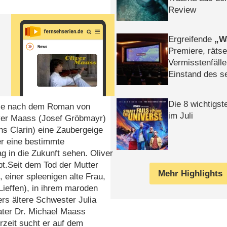
Review
Ergreifende
W
Premiere, rätse
Vermisstenfälle
Einstand des 
Tatort: Münc
Duos
Die 8 wichtigst
serie nach dem Roman von
im Juli
iver Maass (Josef Gröbmayr)
s Clarin) eine Zaubergeige
er eine bestimmte
ag in die Zukunft sehen. Oliver
bt.Seit dem Tod der Mutter
Mehr Highlights
, einer spleenigen alte Frau,
Lieffen), in ihrem maroden
rs ältere Schwester Julia
ater Dr. Michael Maass
rzeit sucht er auf dem