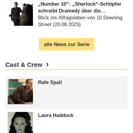
„Number 10“: „Sherlock“-Schöpfer
schreibt Dramedy über die
Bewohner des britischen
Blick ins Alltagsleben von 10 Downing
Regierungssitzes
Street (
20.08.2025
)
alle News zur Serie
Cast & Crew
Rafe Spall
Laura Haddock