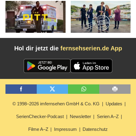
Hol dir jetzt die
fernsehserien.de App
© 1998–2026 imfernsehen GmbH & Co. KG
Updates
SerienChecker-Podcast
Newsletter
Serien A–Z
Filme A–Z
Impressum
Datenschutz