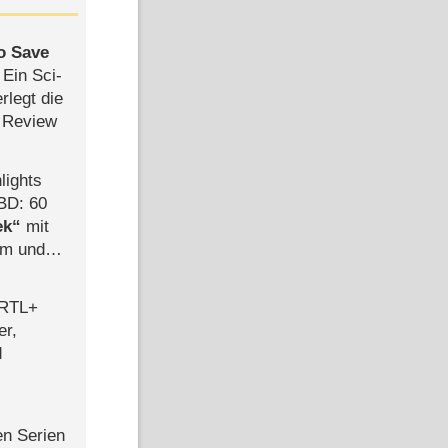
to Save
: Ein Sci-
rlegt die
 Review
lights
BD: 60
ek
mit
mm und
der
 RTL+
er,
d
en Serien