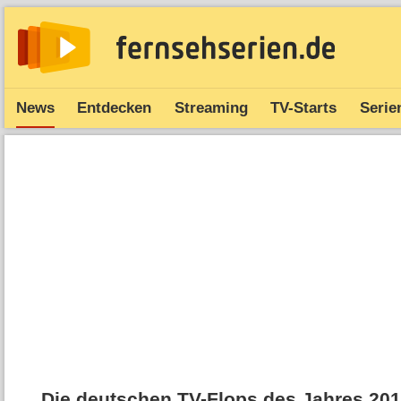
News
Entdecken
Streaming
TV-Starts
Serie
Die deutschen TV-Flops des Jahres 20