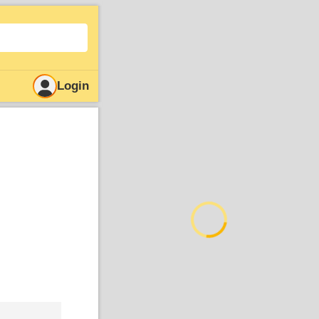
Login