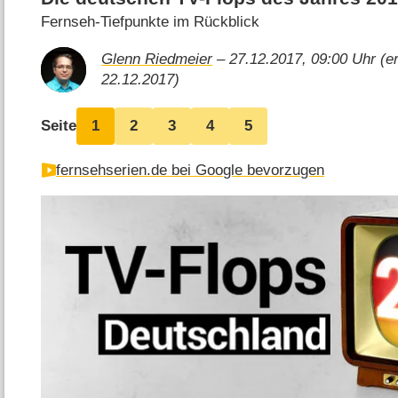
Fernseh-Tiefpunkte im Rückblick
Glenn Riedmeier
– 27.12.2017, 09:00 Uhr (er
22.12.2017)
Seite
1
2
3
4
5
fernsehserien.de bei Google bevorzugen