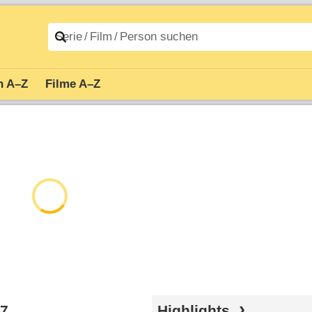
n A–Z
Filme A–Z
17
Highlights