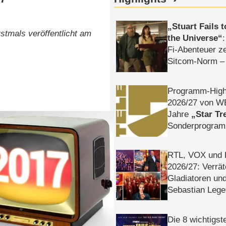
Stuart Fails 
stmals veröffentlicht am
the Universe
Fi-Abenteuer ze
Sitcom-Norm –
Programm-High
2026/​27 von W
Jahre
Star Tr
Sonderprogra
Die Helgolän
RTL, VOX und
2026/​27: Verrät
Gladiatoren un
Sebastian Lege
Die 8 wichtigst