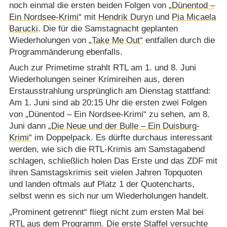
noch einmal die ersten beiden Folgen von
„Dünentod –
Ein Nordsee-Krimi“
mit
Hendrik Duryn
und
Pia Micaela
Barucki
. Die für die Samstagnacht geplanten
Wiederholungen von
„Take Me Out“
entfallen durch die
Programmänderung ebenfalls.
Auch zur Primetime strahlt RTL am 1. und 8. Juni
Wiederholungen seiner Krimireihen aus, deren
Erstausstrahlung ursprünglich am Dienstag stattfand:
Am 1. Juni sind ab 20:15 Uhr die ersten zwei Folgen
von „Dünentod – Ein Nordsee-Krimi“ zu sehen, am 8.
Juni dann
„Die Neue und der Bulle – Ein Duisburg-
Krimi“
im Doppelpack. Es dürfte durchaus interessant
werden, wie sich die RTL-Krimis am Samstagabend
schlagen, schließlich holen Das Erste und das ZDF mit
ihren Samstagskrimis seit vielen Jahren Topquoten
und landen oftmals auf Platz 1 der Quotencharts,
selbst wenn es sich nur um Wiederholungen handelt.
„Prominent getrennt“ fliegt nicht zum ersten Mal bei
RTL aus dem Programm. Die erste Staffel versuchte