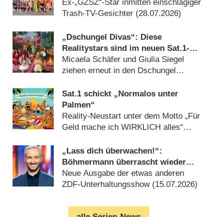
Staffel 6 dabei
Ex-„GZSZ“-Star inmitten einschlägiger
Trash-TV-Gesichter (28.07.2026)
„Dschungel Divas“: Diese
Realitystars sind im neuen Sat.1-
Format dabei
Micaela Schäfer und Giulia Siegel
ziehen erneut in den Dschungel
(20.07.2026)
Sat.1 schickt „Normalos unter
Palmen“
Reality-Neustart unter dem Motto „Für
Geld mache ich WIRKLICH alles“
(16.07.2026)
„Lass dich überwachen!“:
Böhmermann überrascht wieder
ahnungsloses Publikum
Neue Ausgabe der etwas anderen
ZDF-Unterhaltungsshow (15.07.2026)
alle Serien-News