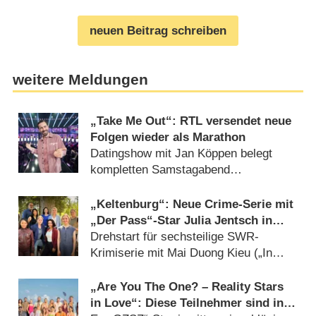
neuen Beitrag schreiben
weitere Meldungen
„Take Me Out“: RTL versendet neue
Folgen wieder als Marathon
Datingshow mit Jan Köppen belegt
kompletten Samstagabend
(29.07.2026)
„Keltenburg“: Neue Crime-Serie mit
„Der Pass“-Star Julia Jentsch in
Arbeit
Drehstart für sechsteilige SWR-
Krimiserie mit Mai Duong Kieu („In
aller Freundschaft“) (05.08.2026)
„Are You The One? – Reality Stars
in Love“: Diese Teilnehmer sind in