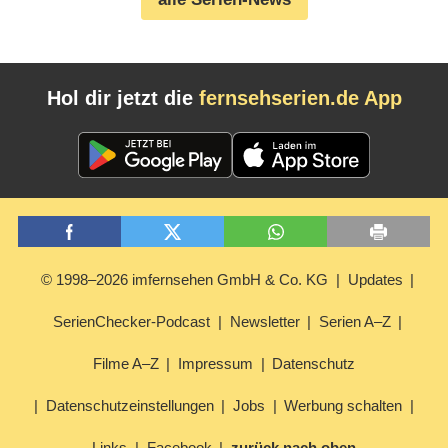
Hol dir jetzt die
fernsehserien.de App
© 1998–2026 imfernsehen GmbH & Co. KG
Updates
SerienChecker-Podcast
Newsletter
Serien A–Z
Filme A–Z
Impressum
Datenschutz
Datenschutzeinstellungen
Jobs
Werbung schalten
Links
Facebook
zurück nach oben