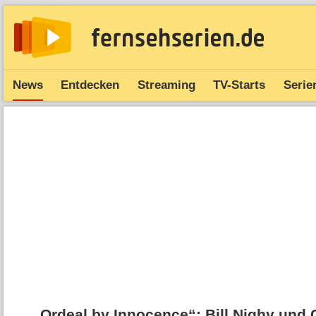
News
Entdecken
Streaming
TV-Starts
Serie
„Ordeal by Innocence“: Bill Nighy und 