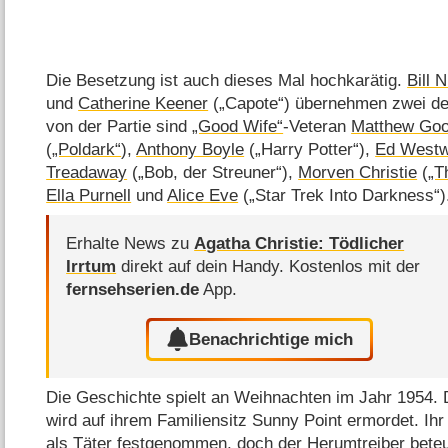
Die Besetzung ist auch dieses Mal hochkarätig.
Bill 
und
Catherine Keener
(„Capote“) übernehmen zwei der
von der Partie sind
„Good Wife“
-Veteran
Matthew Go
(
„Poldark“
),
Anthony Boyle
(„Harry Potter“),
Ed Westw
Treadaway
(„Bob, der Streuner“),
Morven Christie
(
„T
Ella Purnell
und
Alice Eve
(„Star Trek Into Darkness“)
Erhalte News zu
Agatha Christie: Tödlicher
Irrtum
direkt auf dein Handy.
Kostenlos mit der
fernsehserien.de
App.
Benachrichtige mich
Die Geschichte spielt an Weihnachten im Jahr 1954. D
wird auf ihrem Familiensitz Sunny Point ermordet. Ihr
als Täter festgenommen, doch der Herumtreiber beteu