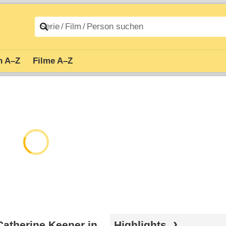
n A–Z
Filme A–Z
Catherine Keener in
Highlights