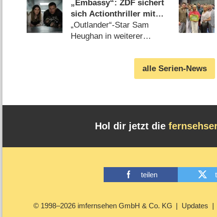
(28.07.2026)
„Embassy“: ZDF sichert
sich Actionthriller mit
Anna Kendrick und J.K.
„Outlander“-Star Sam
Simmons
Heughan in weiterer
Hauptrolle dabei
(29.07.2026)
alle Serien-News
Hol dir jetzt die
fernsehse
teilen
© 1998–2026 imfernsehen GmbH & Co. KG
Updates