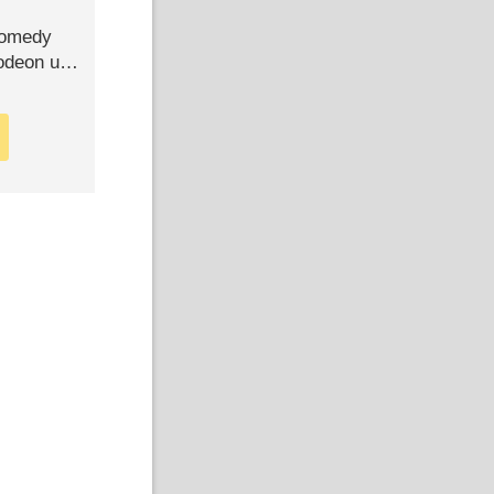
Comedy
lodeon und