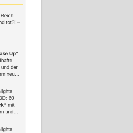
 Reich
d tot?! –
ake Up
-
lhafte
 und der
semineuen
hen
-
lights
BD: 60
ek
mit
mm und
der
lights