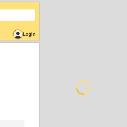
Login