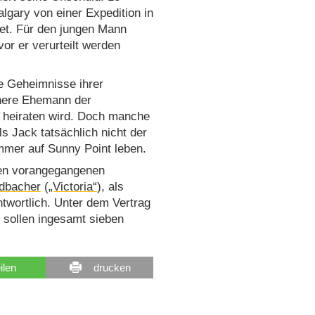
lgary von einer Expedition in
stet. Für den jungen Mann
or er verurteilt werden
e Geheimnisse ihrer
ühere Ehemann der
 heiraten wird. Doch manche
ls Jack tatsächlich nicht der
immer auf Sunny Point leben.
den vorangegangenen
dbacher
(
„Victoria“
), als
ntwortlich. Unter dem Vertrag
 sollen ingesamt sieben
eilen
drucken