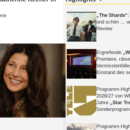
The Shards
:
erie
und schön … un
Review
Ergreifende
W
Premiere, rätse
Vermisstenfälle
Einstand des 
Tatort: Münc
Duos
Programm-High
2026/​27 von W
Jahre
Star Tr
Sonderprogra
Die Helgolän
Programm-High