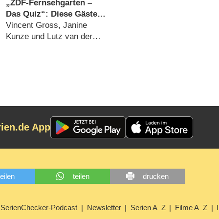
Highschool-Schülerin
„ZDF-Fernsehgarten –
(31.07.2026)
Das Quiz“: Diese Gäste
spielen gegen Kiwi in der
Vincent Gross, Janine
Sonderfolge am 9.
Kunze und Lutz van der
August 2026
Horst kämpfen um
Sendezeit (07.08.2026)
rien.de App
teilen
teilen
drucken
SerienChecker-Podcast
Newsletter
Serien A–Z
Filme A–Z