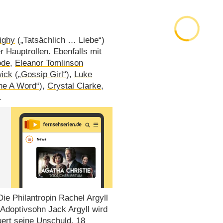
Nighy
(„Tatsächlich … Liebe“)
 Hauptrollen. Ebenfalls mit
ode
,
Eleanor Tomlinson
ick
(
„Gossip Girl“
),
Luke
he A Word“
),
Crystal Clarke
,
.
ie Philantropin Rachel Argyll
 Adoptivsohn Jack Argyll wird
ert seine Unschuld. 18