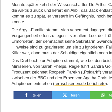
Monate später kehrt der Wissenschaftler Dr. Arthur Ca
die Arktis zurück und liefert ein Alibi, das Jack entla
kommt es zu spät, er verstarb im Gefängnis, noch bev
konnte.
Die Argyll-Familie stemmt sich vehement dagegen, di
Vergangenheit offen zu legen – vor allem Leo, der fr
Ermordeten, der demnächst seine Sekretärin Gwenda
Hinweise sind zu gravierend um sie zu ignorieren. Fal
Killer war, dann muss der Schuldige eigentlich noch 
Das Drehbuch zur Adaption stammt, wie bei den bei
Miniserien, von
Sarah Phelps
. Regie führt
Sandra Gol
Produzent zeichnet
Roopesh Parekh
(„Poldark“) vera
zwischen der BBC und den Erben von Agatha Christie
Adaptionen entstehen (
fernsehserien.de berichtete
).
teilen
teilen
t