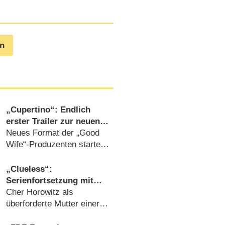
en
„Cupertino“: Endlich
erster Trailer zur neuen
Serie mit Mike Colter
Neues Format der „Good
(„Evil“)
Wife“-Produzenten startet
im Herbst (30.07.2026)
„Clueless“:
Serienfortsetzung mit
Alicia Silverstone erhält
Cher Horowitz als
endlich grünes Licht
überforderte Mutter einer
frischgebackenen