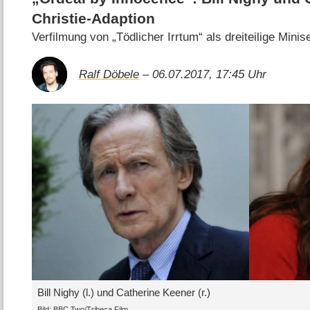
Christie-Adaption
Verfilmung von „Tödlicher Irrtum“ als dreiteilige Minis
Ralf Döbele
– 06.07.2017, 17:45 Uhr
Bill Nighy (l.) und Catherine Keener (r.)
Bild: BBC Two/Tribeca Film