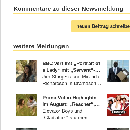
Kommentare zu dieser Newsmeldung
neuen Beitrag schreib
weitere Meldungen
BBC verfilmt „Portrait of
a Lady“ mit „Servant“-
Star Nell Tiger Free,
Jim Sturgess und Miranda
Gemma Arterton und Bill
Richardson in Dramaserie
Nighy neu
dabei (21.07.2026)
Prime-Video-Highlights
im August: „Reacher“,
„Sterling Point“, „FBI“,
Elevator Boys und
„Arrow“, „Gossip Girl“
„Gladiators“ stürmen
und „Sledge Hammer“
Amazon-Streamingdienst