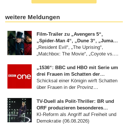
weitere Meldungen
Film-Trailer zu „Avengers 5“,
„Spider-Man 4“, „Dune 3“, „Jumanji
3“ und DC-Horror „Clayface“
„Resident Evil“, „The Uprising“,
„Matchbox: The Movie“, „Coyote vs.
ACME“ und „Ebenezer“ dabei
(27.07.2026)
„1536“: BBC und HBO mit Serie um
drei Frauen im Schatten der
Verhaftung von Anne Boleyn
Schicksal einer Königin wirft Schatten
über Frauen in der Provinz
(06.08.2026)
TV-Duell als Polit-Thriller: BR und
ORF produzieren besonderes
Fernseh-Kammerspiel
KI-Reform als Angriff auf Freiheit und
Demokratie (06.08.2026)