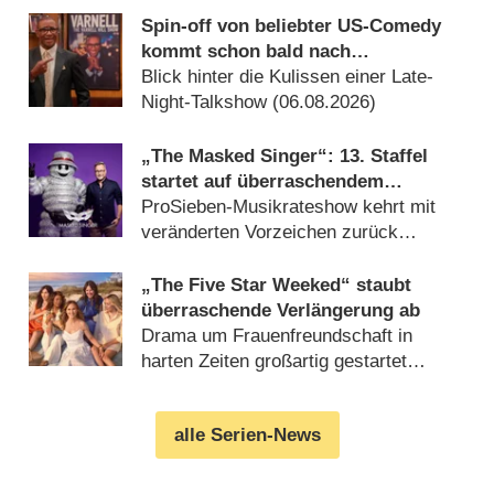
Spin-off von beliebter US-Comedy
kommt schon bald nach
Deutschland
Blick hinter die Kulissen einer Late-
Night-Talkshow (06.08.2026)
„The Masked Singer“: 13. Staffel
startet auf überraschendem
Sendeplatz und viel früher als
ProSieben-Musikrateshow kehrt mit
zuletzt
veränderten Vorzeichen zurück
(06.08.2026)
„The Five Star Weeked“ staubt
überraschende Verlängerung ab
Drama um Frauenfreundschaft in
harten Zeiten großartig gestartet
(06.08.2026)
alle Serien-News