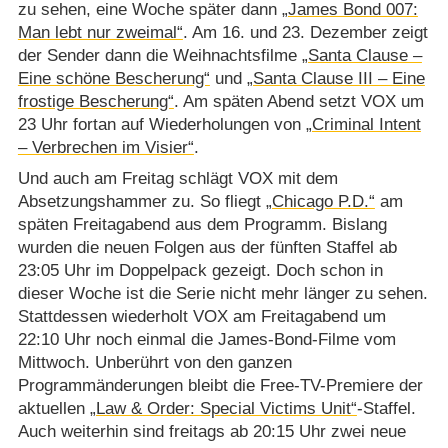
zu sehen, eine Woche später dann
„James Bond 007:
Man lebt nur zweimal“
. Am 16. und 23. Dezember zeigt
der Sender dann die Weihnachtsfilme
„Santa Clause –
Eine schöne Bescherung“
und
„Santa Clause III – Eine
frostige Bescherung“
. Am späten Abend setzt VOX um
23 Uhr fortan auf Wiederholungen von
„Criminal Intent
– Verbrechen im Visier“
.
Und auch am Freitag schlägt VOX mit dem
Absetzungshammer zu. So fliegt
„Chicago P.D.“
am
späten Freitagabend aus dem Programm. Bislang
wurden die neuen Folgen aus der fünften Staffel ab
23:05 Uhr im Doppelpack gezeigt. Doch schon in
dieser Woche ist die Serie nicht mehr länger zu sehen.
Stattdessen wiederholt VOX am Freitagabend um
22:10 Uhr noch einmal die James-Bond-Filme vom
Mittwoch. Unberührt von den ganzen
Programmänderungen bleibt die Free-TV-Premiere der
aktuellen
„Law & Order: Special Victims Unit“
-Staffel.
Auch weiterhin sind freitags ab 20:15 Uhr zwei neue