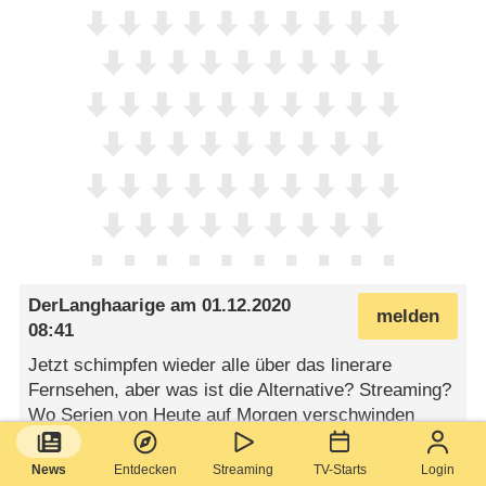
DerLanghaarige
am
01.12.2020
melden
08:41
Jetzt schimpfen wieder alle über das linerare
Fernsehen, aber was ist die Alternative? Streaming?
Wo Serien von Heute auf Morgen verschwinden
können (quasi wie die Absetzung hier) und
manchmal munter von Anbieter zu Anbieter springen,
News
Entdecken
Streaming
TV-Starts
Login