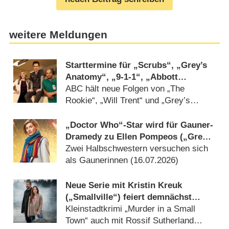
weitere Meldungen
Starttermine für „Scrubs“, „Grey’s
Anatomy“, „9-1-1“, „Abbott
Elementary“ und mehr verkündet
ABC hält neue Folgen von „The
Rookie“, „Will Trent“ und „Grey’s
Anatomy“-Spin-off noch zurück
(28.07.2026)
„Doctor Who“-Star wird für Gauner-
Dramedy zu Ellen Pompeos („Grey’s
Anatomy“) Serienschwester
Zwei Halbschwestern versuchen sich
als Gaunerinnen (16.07.2026)
Neue Serie mit Kristin Kreuk
(„Smallville“) feiert demnächst
Deutschlandpremiere
Kleinstadtkrimi „Murder in a Small
Town“ auch mit Rossif Sutherland