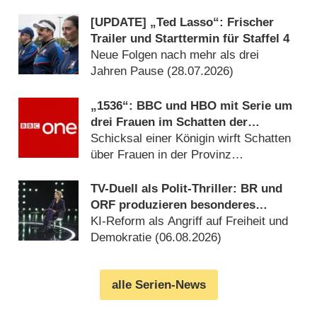
(08.07.2026)
[UPDATE] „Ted Lasso“: Frischer
Trailer und Starttermin für Staffel 4
Neue Folgen nach mehr als drei
Jahren Pause (28.07.2026)
„1536“: BBC und HBO mit Serie um
drei Frauen im Schatten der
Verhaftung von Anne Boleyn
Schicksal einer Königin wirft Schatten
über Frauen in der Provinz
(06.08.2026)
TV-Duell als Polit-Thriller: BR und
ORF produzieren besonderes
Fernseh-Kammerspiel
KI-Reform als Angriff auf Freiheit und
Demokratie (06.08.2026)
alle Serien-News