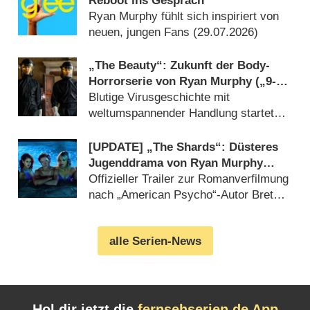
Reboot ins Gespräch
Ryan Murphy fühlt sich inspiriert von
neuen, jungen Fans (29.07.2026)
„The Beauty“: Zukunft der Body-
Horrorserie von Ryan Murphy („9-1-
1: Nashville“) in der Schwebe
Blutige Virusgeschichte mit
weltumspannender Handlung startete
Anfang 2026 (14.07.2026)
[UPDATE] „The Shards“: Düsteres
Jugenddrama von Ryan Murphy
(„American Horror Story“) feiert
Offizieller Trailer zur Romanverfilmung
Deutschlandpremiere
nach „American Psycho“-Autor Bret
Easton Ellis enthüllt (14.07.2026)
alle Serien-News
Hol dir jetzt die
fernsehserien.de App