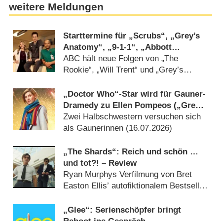
weitere Meldungen
Starttermine für „Scrubs“, „Grey’s
Anatomy“, „9-1-1“, „Abbott
Elementary“ und mehr verkündet
ABC hält neue Folgen von „The
Rookie“, „Will Trent“ und „Grey’s
Anatomy“-Spin-off noch zurück
(28.07.2026)
„Doctor Who“-Star wird für Gauner-
Dramedy zu Ellen Pompeos („Grey’s
Anatomy“) Serienschwester
Zwei Halbschwestern versuchen sich
als Gaunerinnen (16.07.2026)
„The Shards“: Reich und schön …
und tot?! – Review
Ryan Murphys Verfilmung von Bret
Easton Ellis’ autofiktionalem Bestseller
um Teens und Serienkiller im Los
Angeles der 1980er-Jahre schillert
„Glee“: Serienschöpfer bringt
verführerisch (05.08.2026)