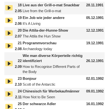
18
Live aus der Grill-o-mat Snackbar
28.11.1991
2.05
Live from the Grill-o-mat
19
Ein Job wie jeder andere
05.12.1991
2.06
It’s A Living
20
Die Attila-der-Hunne-Show
12.12.1991
2.07
The Attila the Hun Show
21
Programmvorschau
19.12.1991
2.08
Archaeology today
Wie man diverse Körperteile richtig
22
identifiziert
26.12.1991
2.09
How to Recognise Different Parts of
the Body
23
Bonjour
02.01.1992
2.10
Scott of the Antarctic
24
Chinesisch für Werbekaufmänner
09.01.1992
2.11
How Not to Be Seen
25
Der schwarze Adler
16.01.1992