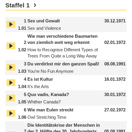
Staffel
1
1
Sex und Gewalt
30.12.1971
1.01
Sex and Violence
Wie man verschiedene Baumarten
2
von ziemlich weit weg erkennt
02.01.1972
1.02
How to Recognise Different Types of
Trees From Quite a Long Way Away
3
Du verdirbst mir den ganzen Spaß!
08.08.1991
1.03
You’re No Fun Anymore
4
Es ist Kultur
16.01.1972
1.04
It’s the Arts
5
Quo vadis, Kanada?
30.01.1972
1.05
Whither Canada?
6
Wie man Eulen streckt
27.02.1972
1.06
Owl Stretching Time
Die Identitätskrise der Menschen in
7
der 2. Hälfte des 20. Jahrhunderts
05.09.1991