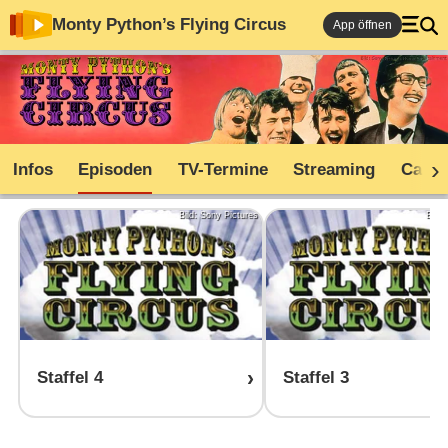
Monty Python’s Flying Circus
App öffnen
Infos
Episoden
TV-Termine
Streaming
Cast
Bild: Sony Pictures
Bild:
Staffel 4
Staffel 3