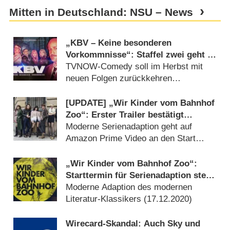
Mitten in Deutschland: NSU – News
„KBV – Keine besonderen
Vorkommnisse“: Staffel zwei geht in
Produktion
TVNOW-Comedy soll im Herbst mit
neuen Folgen zurückkehren
(
10.06.2021
)
[UPDATE] „Wir Kinder vom Bahnhof
Zoo“: Erster Trailer bestätigt
Serienstart im Februar
Moderne Serienadaption geht auf
Amazon Prime Video an den Start
(
03.02.2021
)
„Wir Kinder vom Bahnhof Zoo“:
Starttermin für Serienadaption steht
fest
Moderne Adaption des modernen
Literatur-Klassikers (
17.12.2020
)
Wirecard-Skandal: Auch Sky und