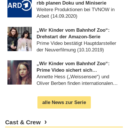
rbb planen Doku und Miniserie
Weitere Produktionen bei TVNOW in
Arbeit (
14.09.2020
)
„Wir Kinder vom Bahnhof Zoo“:
Drehstart der Amazon-Serie
Prime Video bestätigt Hauptdarsteller
der Neuverfilmung (
10.10.2019
)
„Wir Kinder vom Bahnhof Zoo“:
Prime Video sichert sich
Serienfassung
Annette Hess („Weissensee“) und
Oliver Berben finden internationalen
Abnehmer (
14.02.2019
)
alle News zur Serie
Cast & Crew