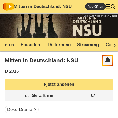
Mitten in Deutschland: NSU
App öffnen
Bild: EuroVideo Medien GmbH
Infos
Episoden
TV-Termine
Streaming
Cast
Mitten in Deutschland: NSU
D
2016
jetzt ansehen
Doku-Drama