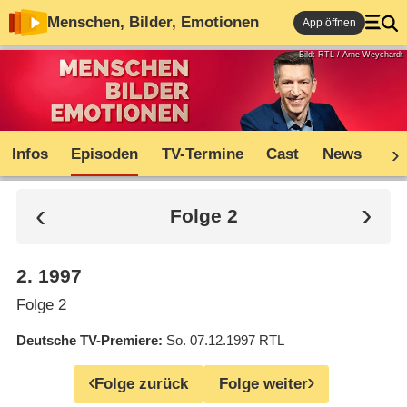
Menschen, Bilder, Emotionen
App öffnen
Bild: RTL / Arne Weychardt
Infos
Episoden
TV-Termine
Cast
News
Co
Folge 2
2
.
1997
Folge 2
Deutsche TV-Premiere
So. 07.12.1997
RTL
Folge zurück
Folge weiter