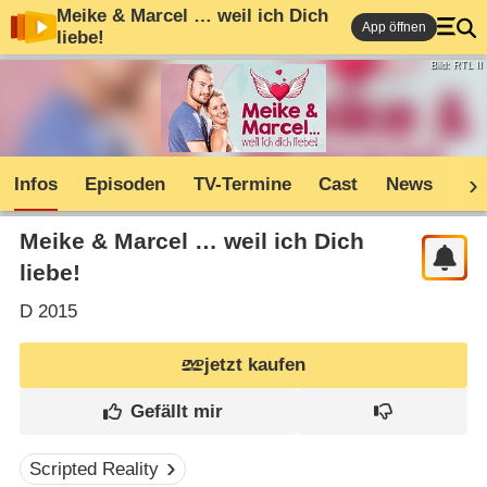
Meike & Marcel … weil ich Dich
App öffnen
liebe!
Bild: RTL II
Infos
Episoden
TV-Termine
Cast
News
Sh
Meike & Marcel … weil ich Dich
liebe!
D
2015
jetzt kaufen
Scripted Reality