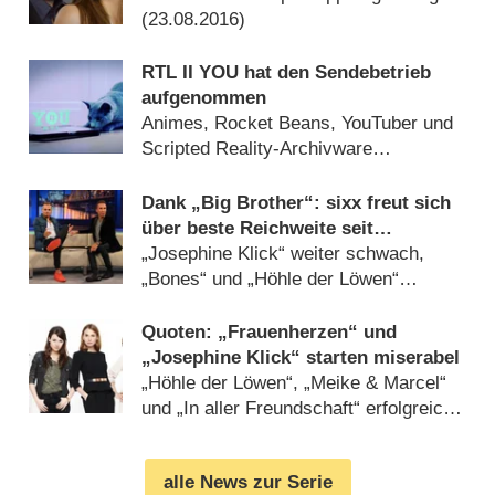
(
23.08.2016
)
RTL II YOU hat den Sendebetrieb
aufgenommen
Animes, Rocket Beans, YouTuber und
Scripted Reality-Archivware
(
30.05.2016
)
Dank „Big Brother“: sixx freut sich
über beste Reichweite seit
Sendestart
„Josephine Klick“ weiter schwach,
„Bones“ und „Höhle der Löwen“
überzeugen (
23.09.2015
)
Quoten: „Frauenherzen“ und
„Josephine Klick“ starten miserabel
„Höhle der Löwen“, „Meike & Marcel“
und „In aller Freundschaft“ erfolgreich
(
16.09.2015
)
alle News zur Serie