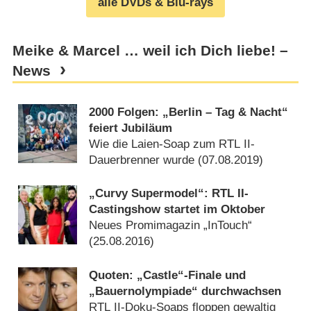
alle DVDs & Blu-rays
Meike & Marcel … weil ich Dich liebe! –
News
2000 Folgen: „Berlin – Tag & Nacht“
feiert Jubiläum
Wie die Laien-Soap zum RTL II-
Dauerbrenner wurde (
07.08.2019
)
„Curvy Supermodel“: RTL II-
Castingshow startet im Oktober
Neues Promimagazin „InTouch“
(
25.08.2016
)
Quoten: „Castle“-Finale und
„Bauernolympiade“ durchwachsen
RTL II-Doku-Soaps floppen gewaltig