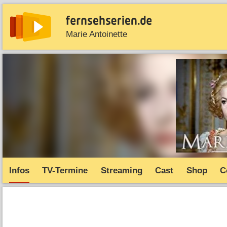
Marie Antoinette
News
Entdecken
Streaming
TV-Starts
Serie
Infos
TV-Termine
Streaming
Cast
Shop
C