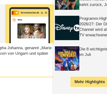
kehrt zurück, 
Klaas machen 
Programm-High
2026/​27: Der D
Channel wird a
TV erwachsene
pha Johanna, genannt „Marie
Die 8 wichtigst
essin von Ungarn und später
im Juli
Mehr Highlights