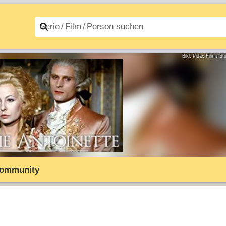
n A–Z
Filme A–Z
Bild: Pidax Film / 
ommunity