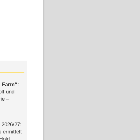
e Farm
:
olf und
rie –
2026/​27:
ermittelt
 Hold