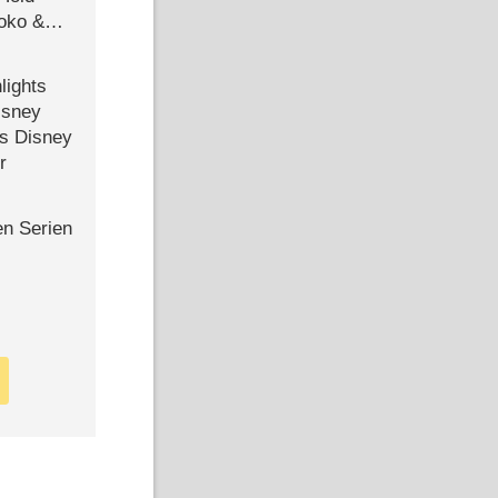
Joko &
Urlaub
lights
isney
ls Disney
r
en Serien