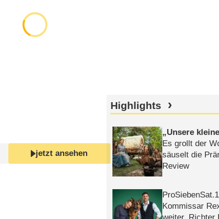
Highlights
Unsere klein
Es grollt der W
jetzt ansehen
säuselt die Prä
Review
ProSiebenSat.1 
Kommissar Rex 
weiter, Richter