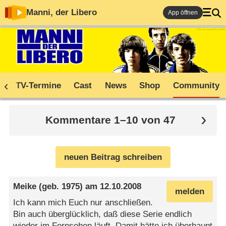
Manni, der Libero
App öffnen
n
TV-Termine
Cast
News
Shop
Community
Kommentare 1–10 von 47
neuen Beitrag schreiben
Meike
(geb. 1975) am
12.10.2008
melden
Ich kann mich Euch nur anschließen.
Bin auch überglücklich, daß diese Serie endlich
wieder im Fernsehen läuft. Damit hätte ich überhaupt