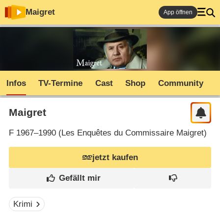
Maigret
App öffnen
Infos
TV-Termine
Cast
Shop
Community
Maigret
F
1967–1990 (
Les Enquêtes du Commissaire Maigret
)
jetzt kaufen
Krimi