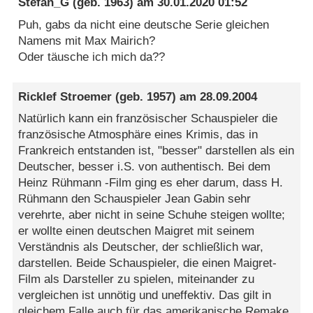
Stefan_G
(geb. 1963) am
30.01.2020 01:52
Puh, gabs da nicht eine deutsche Serie gleichen
Namens mit Max Mairich?
Oder täusche ich mich da??
Ricklef Stroemer
(geb. 1957) am
28.09.2004
Natürlich kann ein französischer Schauspieler die
französische Atmosphäre eines Krimis, das in
Frankreich entstanden ist, "besser" darstellen als ein
Deutscher, besser i.S. von authentisch. Bei dem
Heinz Rühmann -Film ging es eher darum, dass H.
Rühmann den Schauspieler Jean Gabin sehr
verehrte, aber nicht in seine Schuhe steigen wollte;
er wollte einen deutschen Maigret mit seinem
Verständnis als Deutscher, der schließlich war,
darstellen. Beide Schauspieler, die einen Maigret-
Film als Darsteller zu spielen, miteinander zu
vergleichen ist unnötig und uneffektiv. Das gilt in
gleichem Falle auch für das amerikanische Remake