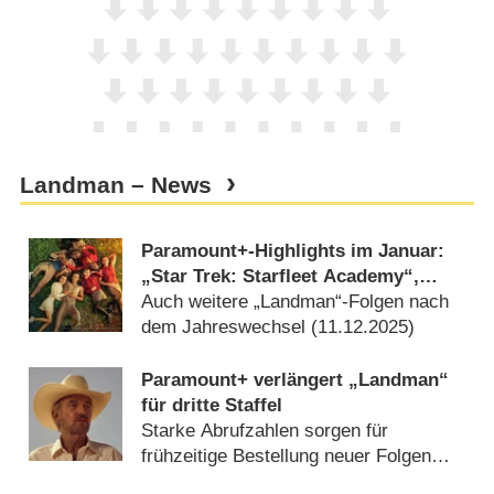
Landman – News
Paramount+-Highlights im Januar:
„Star Trek: Starfleet Academy“,
„School Spirits“ und „Die nackte
Auch weitere „Landman“-Folgen nach
Kanone“
dem Jahreswechsel (
11.12.2025
)
Paramount+ verlängert „Landman“
für dritte Staffel
Starke Abrufzahlen sorgen für
frühzeitige Bestellung neuer Folgen
(
06.12.2025
)