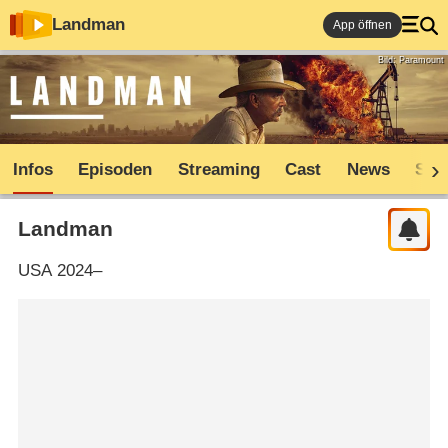
Landman
App öffnen
Bild: Paramount
Infos
Episoden
Streaming
Cast
News
Sho
Landman
USA
2024–