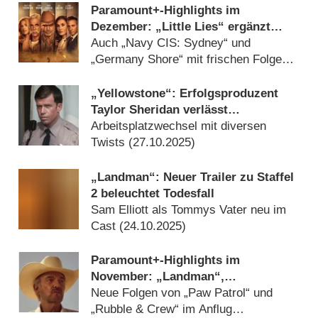
Paramount+-Highlights im
Dezember: „Little Lies“ ergänzt
„Landman“, „Mayor of Kingstown“
Auch „Navy CIS: Sydney“ und
„Germany Shore“ mit frischen Folgen
(
13.11.2025
)
„Yellowstone“: Erfolgsproduzent
Taylor Sheridan verlässt
überraschend Paramount
Arbeitsplatzwechsel mit diversen
Twists (
27.10.2025
)
„Landman“: Neuer Trailer zu Staffel
2 beleuchtet Todesfall
Sam Elliott als Tommys Vater neu im
Cast (
24.10.2025
)
Paramount+-Highlights im
November: „Landman“,
„Yellowstone“, „Crutch“ und
Neue Folgen von „Paw Patrol“ und
„Fireflies“
„Rubble & Crew“ im Anflug