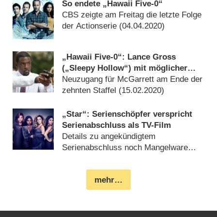
So endete „Hawaii Five-0“
CBS zeigte am Freitag die letzte Folge
der Actionserie (
04.04.2020
)
„Hawaii Five-0“: Lance Gross
(„Sleepy Hollow“) mit möglicher
Hauptrolle
Neuzugang für McGarrett am Ende der
zehnten Staffel (
15.02.2020
)
„Star“: Serienschöpfer verspricht
Serienabschluss als TV-Film
Details zu angekündigtem
Serienabschluss noch Mangelware
(
06.07.2019
)
mehr…