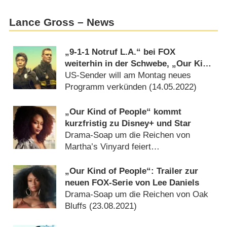
Lance Gross – News
„9-1-1 Notruf L.A.“ bei FOX
weiterhin in der Schwebe, „Our Kind
of People“ und „Pivoting“
US-Sender will am Montag neues
eingestellt
Programm verkünden (
14.05.2022
)
„Our Kind of People“ kommt
kurzfristig zu Disney+ und Star
Drama-Soap um die Reichen von
Martha’s Vinyard feiert
Deutschlandpremiere (
15.02.2022
)
„Our Kind of People“: Trailer zur
neuen FOX-Serie von Lee Daniels
Drama-Soap um die Reichen von Oak
Bluffs (
23.08.2021
)