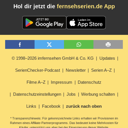
Hol dir jetzt die
fernsehserien.de App
© 1998–2026 imfernsehen GmbH & Co. KG
Updates
SerienChecker-Podcast
Newsletter
Serien A–Z
Filme A–Z
Impressum
Datenschutz
Datenschutzeinstellungen
Jobs
Werbung schalten
Links
Facebook
zurück nach oben
* Transparenzhinweis: Für gekennzeichnete Links erhalten wir Provisionen im
Rahmen eines Affiliate-Partnerprogramms. Das bedeutet keine Mehrkosten für
Käufer, unterstützt uns aber bei der Finanzierung dieser Website.