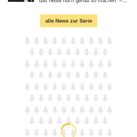
das heute noch genau so machen“ –
von Dennis Braun und Glenn
Riedmeier (
01.10.2013
)
alle News zur Serie