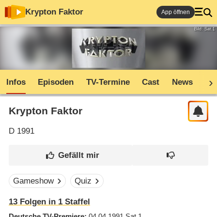
Krypton Faktor
App öffnen
Bild: Sat.1
Infos
Episoden
TV-Termine
Cast
News
Sh
Krypton Faktor
D
1991
Gameshow
Quiz
13
Folgen in
1
Staffel
Deutsche TV-Premiere
04.04.1991
Sat.1