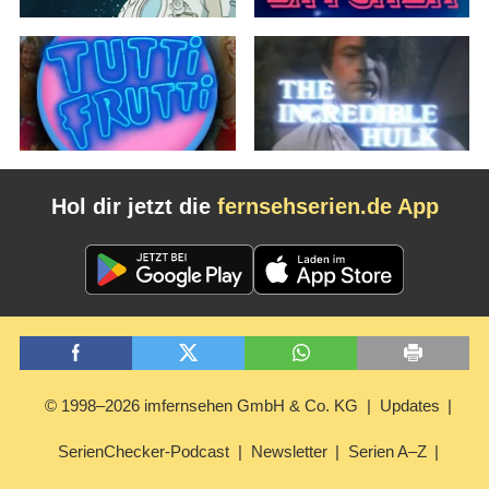
Hol dir jetzt die
fernsehserien.de App
© 1998–2026 imfernsehen GmbH & Co. KG
Updates
SerienChecker-Podcast
Newsletter
Serien A–Z