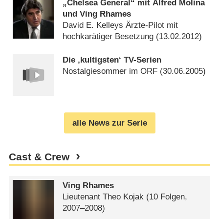
„Chelsea General“ mit Alfred Molina
und Ving Rhames
David E. Kelleys Ärzte-Pilot mit
hochkarätiger Besetzung (
13.02.2012
)
Die ‚kultigsten‘ TV-Serien
Nostalgiesommer im ORF (
30.06.2005
)
alle News zur Serie
Cast & Crew
Ving Rhames
Lieutenant Theo Kojak
(10 Folgen,
2007⁠–⁠2008)