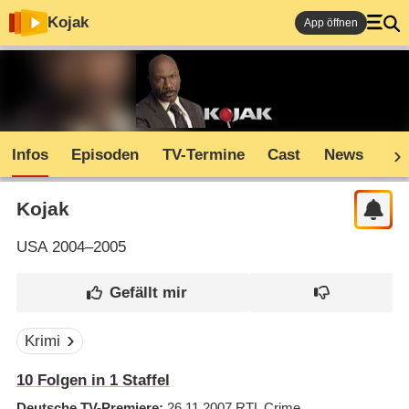
Kojak
App öffnen
Infos
Episoden
TV-Termine
Cast
News
Co
Kojak
USA
2004–2005
Krimi
10
Folgen in
1
Staffel
Deutsche TV-Premiere
26.11.2007
RTL Crime