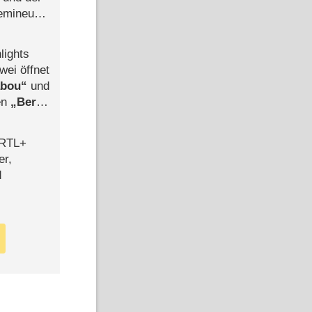
semineuen
hen
-
lights
wei öffnet
abou
und
len
Berlin
-Ableger
 RTL+
er,
d