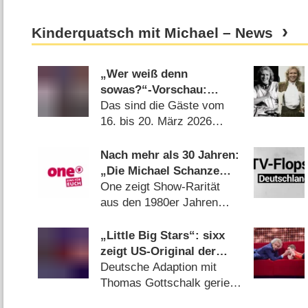
Kinderquatsch mit Michael – News
„Wer weiß denn
sowas?“-Vorschau:
Musikstars, Polittalker,
Das sind die Gäste vom
„Tatort“-Schauspieler
16. bis 20. März 2026
und Show-Legende
(
13.03.2026
)
Nach mehr als 30 Jahren:
„Die Michael Schanze
Show“ wird wiederholt
One zeigt Show-Rarität
aus den 1980er Jahren
(
18.07.2019
)
„Little Big Stars“: sixx
zeigt US-Original der
Kinder-Talentshow mit
Deutsche Adaption mit
Steve Harvey
Thomas Gottschalk geriet
zum Flop (
22.09.2017
)