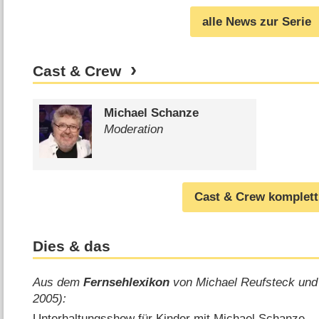
alle News zur Serie
Cast & Crew
Michael Schanze
Moderation
Cast & Crew komplett
Dies & das
Aus dem
Fernsehlexikon
von Michael Reufsteck und
2005):
Unterhaltungsshow für Kinder mit Michael Schanze.