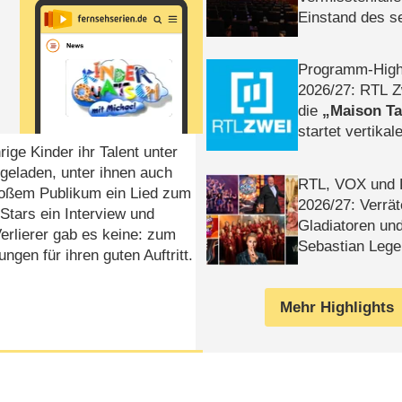
Einstand des 
Tatort: Münc
Duos
Programm-High
2026/​27: RTL Z
die
Maison T
startet vertika
rige Kinder ihr Talent unter
– Tag & Nacht
geladen, unter ihnen auch
RTL, VOX und
großem Publikum ein Lied zum
2026/​27: Verrät
Stars ein Interview und
Gladiatoren un
erlierer gab es keine: zum
Sebastian Lege
gen für ihren guten Auftritt.
Mehr Highlights