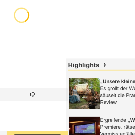
Highlights
Unsere klein
Es grollt der W
säuselt die Prä
Review
Ergreifende
W
Premiere, rätse
Vermisstenfälle