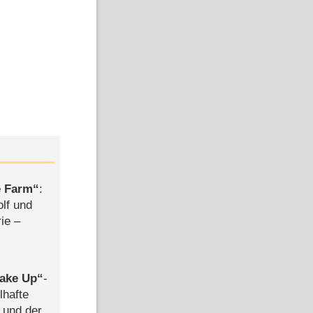
e Farm
:
olf und
rie –
ake Up
-
lhafte
 und der