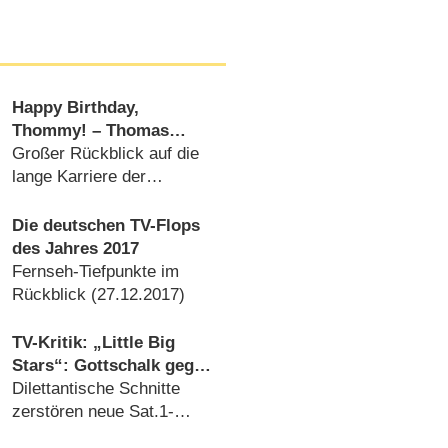
Happy Birthday,
Thommy! – Thomas
Gottschalk wird 70
Großer Rückblick auf die
lange Karriere der
Entertainer-Legende
(
17.05.2020
)
Die deutschen TV-Flops
des Jahres 2017
Fernseh-Tiefpunkte im
Rückblick (
27.12.2017
)
TV-Kritik: „Little Big
Stars“: Gottschalk gegen
das Schnipselwerk aus
Dilettantische Schnitte
der Postproduktionshölle
zerstören neue Sat.1-
Kinder-Talentshow