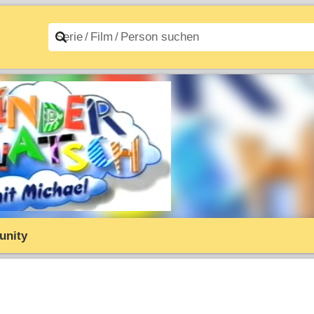
n A–Z
Filme A–Z
nity