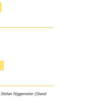
(
23.04.2017
)
 Stefan Niggemeier (Stand