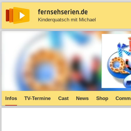
Kinderquatsch mit Michael
News
Entdecken
Streaming
TV-Starts
Serie
Infos
TV-Termine
Cast
News
Shop
Commu