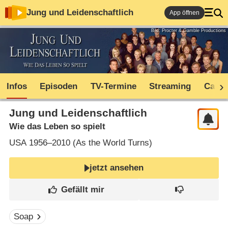
Jung und Leidenschaftlich
App öffnen
Bild: Procter & Gamble Productions
Infos
Episoden
TV-Termine
Streaming
Cast
Jung und Leidenschaftlich
Wie das Leben so spielt
USA
1956–2010 (
As the World Turns
)
jetzt ansehen
Soap