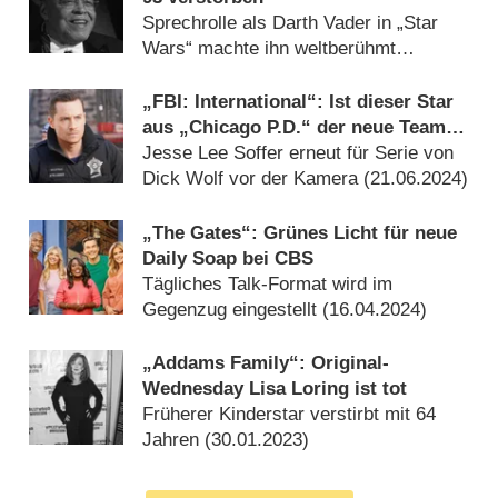
Sprechrolle als Darth Vader in „Star
Wars“ machte ihn weltberühmt
(
09.09.2024
)
„FBI: International“: Ist dieser Star
aus „Chicago P.D.“ der neue Team-
Leader?
Jesse Lee Soffer erneut für Serie von
Dick Wolf vor der Kamera (
21.06.2024
)
„The Gates“: Grünes Licht für neue
Daily Soap bei CBS
Tägliches Talk-Format wird im
Gegenzug eingestellt (
16.04.2024
)
„Addams Family“: Original-
Wednesday Lisa Loring ist tot
Früherer Kinderstar verstirbt mit 64
Jahren (
30.01.2023
)