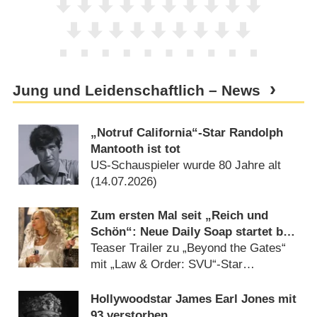
Jung und Leidenschaftlich – News
„Notruf California“-Star Randolph
Mantooth ist tot
US-Schauspieler wurde 80 Jahre alt
(
14.07.2026
)
Zum ersten Mal seit „Reich und
Schön“: Neue Daily Soap startet bei
CBS
Teaser Trailer zu „Beyond the Gates“
mit „Law & Order: SVU“-Star
(
21.12.2024
)
Hollywoodstar James Earl Jones mit
93 verstorben