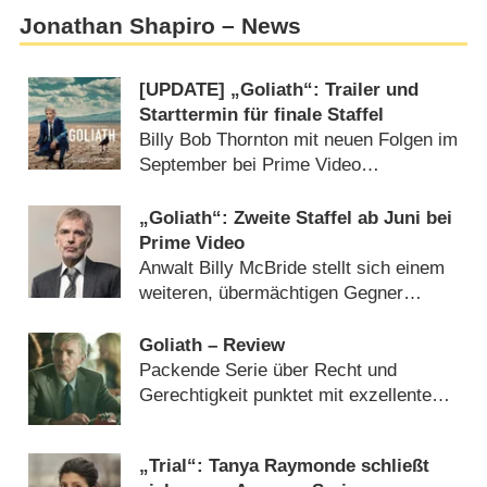
Jonathan Shapiro – News
[UPDATE] „Goliath“: Trailer und
Starttermin für finale Staffel
Billy Bob Thornton mit neuen Folgen im
September bei Prime Video
(
26.08.2021
)
„Goliath“: Zweite Staffel ab Juni bei
Prime Video
Anwalt Billy McBride stellt sich einem
weiteren, übermächtigen Gegner
(
03.05.2018
)
Goliath – Review
Packende Serie über Recht und
Gerechtigkeit punktet mit exzellentem
Cast – von Marcus Kirzynowski
(
19.10.2016
)
„Trial“: Tanya Raymonde schließt