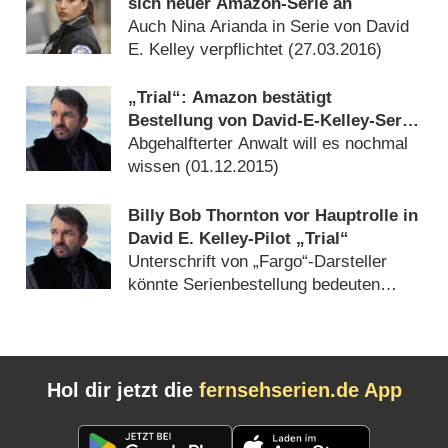
sich neuer Amazon-Serie an
Auch Nina Arianda in Serie von David
E. Kelley verpflichtet (
27.03.2016
)
„Trial“: Amazon bestätigt
Bestellung von David-E-Kelley-Serie
mit Billy Bob Thornton
Abgehalfterter Anwalt will es nochmal
wissen (
01.12.2015
)
Billy Bob Thornton vor Hauptrolle in
David E. Kelley-Pilot „Trial“
Unterschrift von „Fargo“-Darsteller
könnte Serienbestellung bedeuten
(
24.07.2015
)
Hol dir jetzt die
fernsehserien.de App