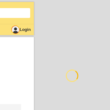
Login