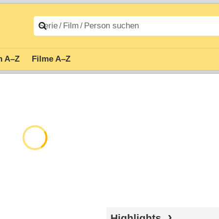
n A–Z
Filme A–Z
Highlights