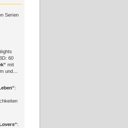
en Serien
lights
BD: 60
ek
mit
mm und
der
 Leben
:
chkeiten
Lovers
: