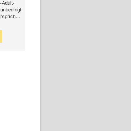
-Adult-
t unbedingt
rspricht –