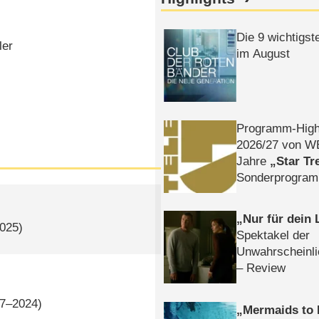
Die 9 wichtigst
ler
im August
Programm-High
2026/​27 von W
Jahre
Star Tr
Sonderprogra
Die Helgolän
Nur für dein
2025)
Spektakel der
Unwahrscheinli
– Review
17–2024)
Mermaids to 