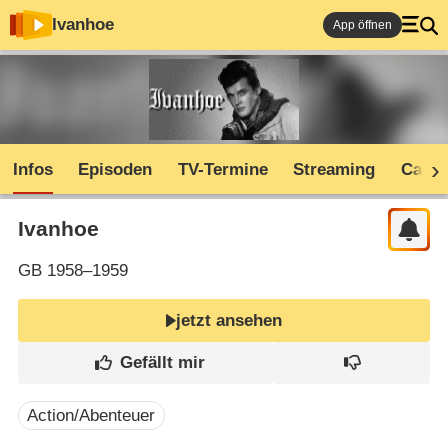
Ivanhoe
App öffnen
Infos
Episoden
TV-Termine
Streaming
Cast
Ivanhoe
GB
1958–1959
jetzt ansehen
Action/Abenteuer