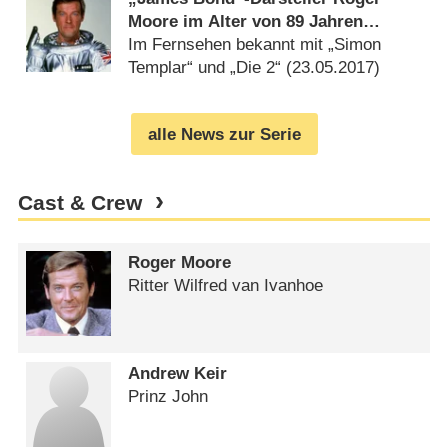
Moore im Alter von 89 Jahren
verstorben
Im Fernsehen bekannt mit „Simon
Templar“ und „Die 2“ (
23.05.2017
)
alle News zur Serie
Cast & Crew
Roger Moore
Ritter Wilfred van Ivanhoe
Andrew Keir
Prinz John