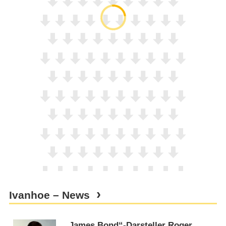
Ivanhoe – News
„James Bond“-Darsteller Roger