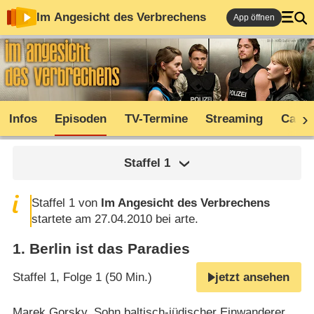
Im Angesicht des Verbrechens
App öffnen
Infos
Episoden
TV-Termine
Streaming
Cast
Staffel
1
Staffel 1 von
Im Angesicht des Verbrechens
startete am 27.04.2010 bei arte.
1
.
Berlin ist das Paradies
Staffel 1, Folge 1 (50 Min.)
jetzt ansehen
Marek Gorsky, Sohn baltisch-jüdischer Einwanderer,