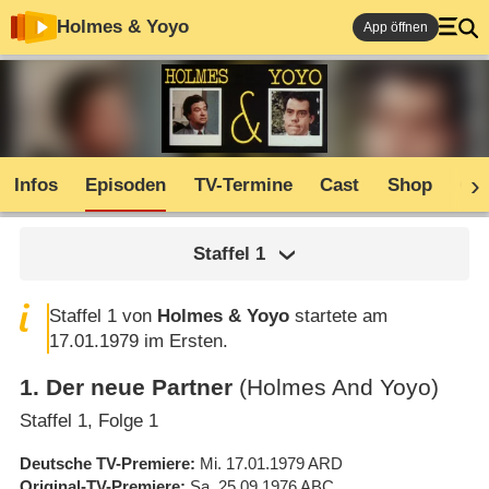
Holmes & Yoyo
App öffnen
Infos
Episoden
TV-Termine
Cast
Shop
Co
Staffel
1
Staffel 1 von
Holmes & Yoyo
startete am
17.01.1979 im Ersten.
1
.
Der neue Partner
(Holmes And Yoyo)
Staffel 1, Folge 1
Deutsche TV-Premiere
Mi. 17.01.1979
ARD
Original-TV-Premiere
Sa. 25.09.1976
ABC