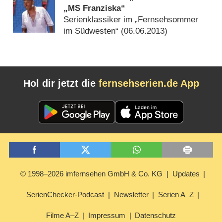
„MS Franziska“
Serienklassiker im „Fernsehsommer
im Südwesten“ (
06.06.2013
)
Hol dir jetzt die
fernsehserien.de App
© 1998–2026 imfernsehen GmbH & Co. KG
Updates
SerienChecker-Podcast
Newsletter
Serien A–Z
Filme A–Z
Impressum
Datenschutz