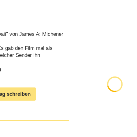
aii" von James A: Michener
Es gab den Film mal als
elcher Sender ihn
)
rag schreiben