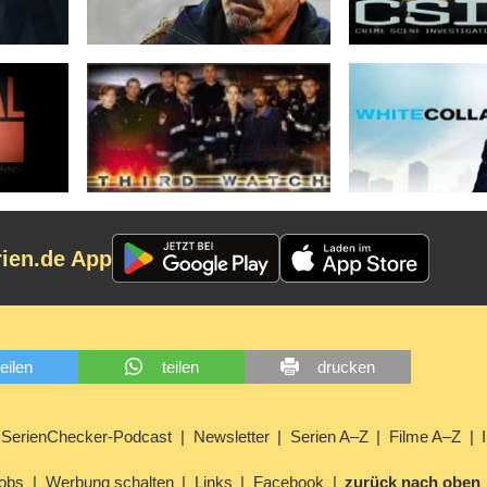
rien.de App
teilen
teilen
drucken
SerienChecker-Podcast
Newsletter
Serien A–Z
Filme A–Z
obs
Werbung schalten
Links
Facebook
zurück nach oben