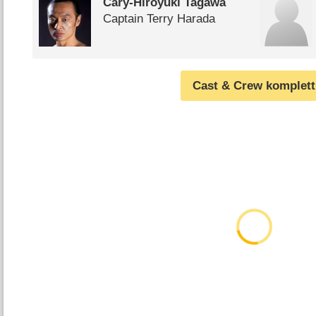
Cary-Hiroyuki Tagawa
Captain Terry Harada
Cast & Crew komplett