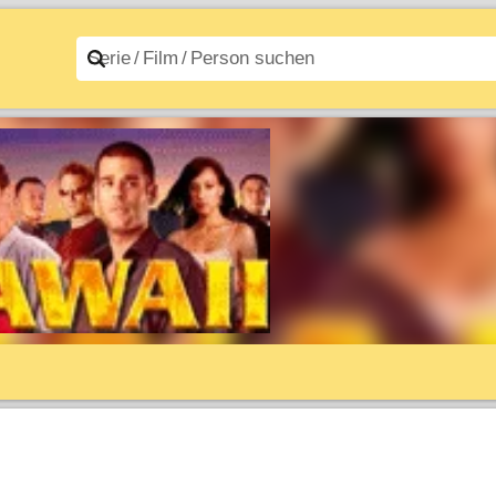
n A–Z
Filme A–Z