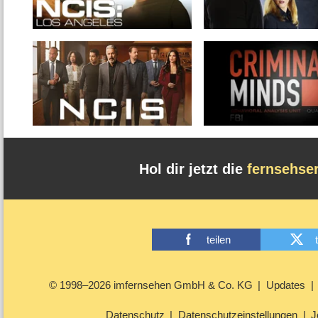
Hol dir jetzt die
fernsehse
teilen
© 1998–2026 imfernsehen GmbH & Co. KG
Updates
Datenschutz
Datenschutzeinstellungen
J