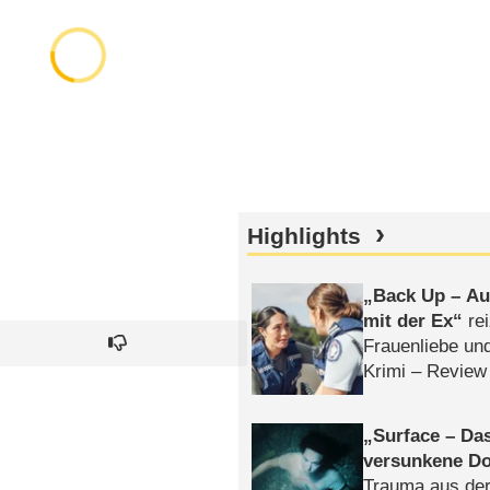
Highlights
Back Up – Auf
mit der Ex
rei
Frauenliebe un
Krimi – Review
Surface – Da
versunkene Do
Trauma aus der