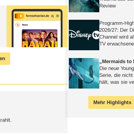
Review
Programm-High
2026/​27: Der D
Channel wird a
TV erwachsene
gen
Mermaids to 
Die neue Young
Serie, die nich
hält, was sie ve
Review
Mehr Highlights
rahlt.