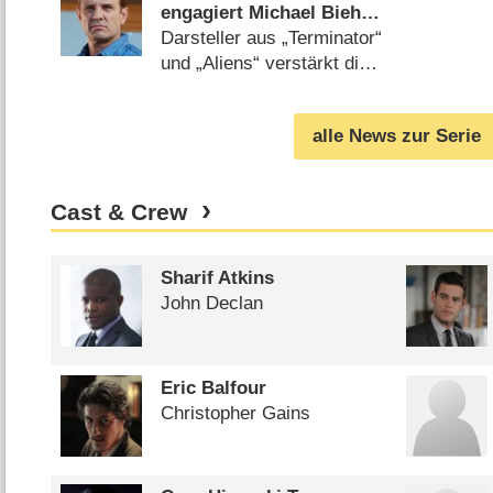
engagiert Michael Biehn
für zweite Staffel
Darsteller aus „Terminator“
und „Aliens“ verstärkt die
„Star Wars“-Serie
(
25.03.2020
)
alle News zur Serie
Cast & Crew
Sharif Atkins
John Declan
Eric Balfour
Christopher Gains