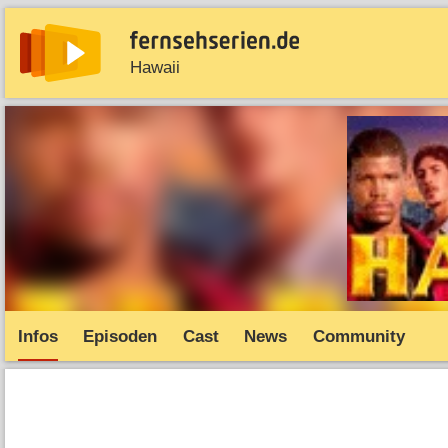
Hawaii
News
Entdecken
Streaming
TV-Starts
Serie
Infos
Episoden
Cast
News
Community