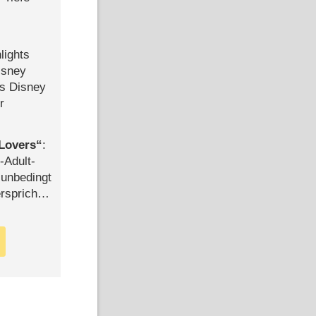
lights
isney
ls Disney
r
Lovers
:
-Adult-
t unbedingt
rspricht –