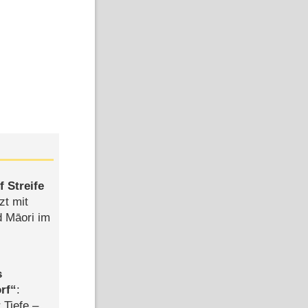
 Streife
zt mit
d Māori im
s
rf
:
 Tiefe –