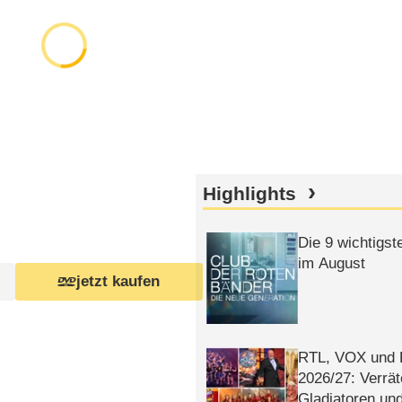
Highlights
Die 9 wichtigst
im August
jetzt kaufen
RTL, VOX und
2026/​27: Verrät
Gladiatoren un