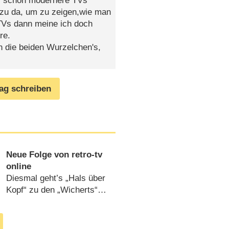
ir schon modernere TVs
dazu da, um zu zeigen,wie man
 TVs dann meine ich doch
re.
h die beiden Wurzelchen's,
rag schreiben
Neue Folge von retro-tv
online
Diesmal geht’s „Hals über
Kopf“ zu den „Wicherts“
auf einen „Nachtgedanken“
(
02.04.2010
)