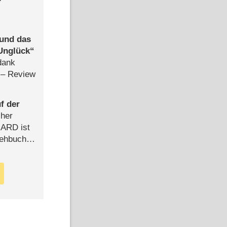
 und das
Unglück
dank
– Review
f der
cher
n ARD ist
rehbuch
iew