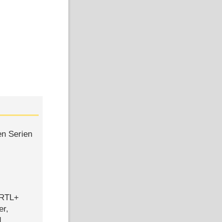
en Serien
 RTL+
er,
d