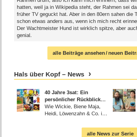
Rahmen drum, also ich kann mich erinnern, dass w
hatten, weil ja in Wikipedia steht, der Rahmen sei 
früher TV geguckt hat. Aber in den 80ern sahen die
schon etwas anders aus, wenn ich mich recht erinne
Der Wachtmeister Hund ist wirklich spitze, aber auc
genial.
alle Beiträge ansehen
/ neuen Beit
Hals über Kopf – News
40 Jahre 3sat: Ein
persönlicher Rückblick
auf das ehemalige
Wie Wickie, Biene Maja,
Kinderprogramm des
Heidi, Löwenzahn & Co. in
Kultursenders
der Prä-KiKA-Ära ein
zweites Zuhause fanden
alle News zur Serie
(
07.12.2024
)