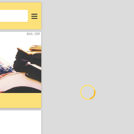
Login