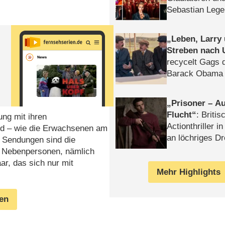
Sebastian Lege
Leben, Larry
Streben nach 
recycelt Gags 
Barack Obama 
Prisoner – Au
Flucht
: Britis
ng mit ihren
Actionthriller i
nd – wie die Erwachsenen am
an löchriges D
 Sendungen sind die
gekettet – Rev
n, Nebenpersonen, nämlich
r, das sich nur mit
Mehr Highlights
gen