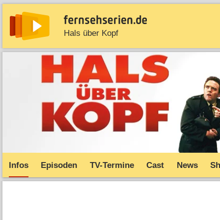
Hals über Kopf
News
Entdecken
Streaming
TV-Starts
Serie
Infos
Episoden
TV-Termine
Cast
News
S