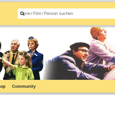
n A–Z
Filme A–Z
hop
Community