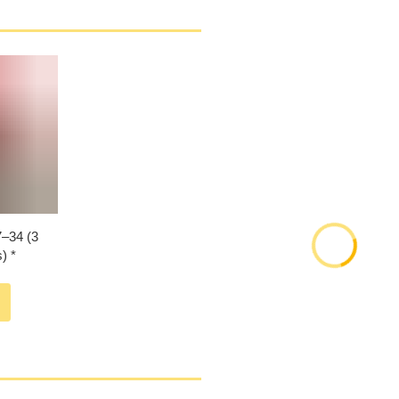
–⁠34 (3
)