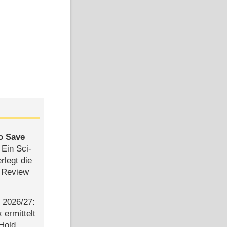
to Save
: Ein Sci-
rlegt die
 Review
2026/​27:
ermittelt
 Hold