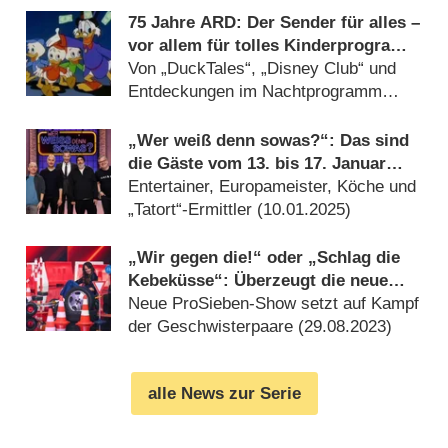
75 Jahre ARD: Der Sender für alles –
vor allem für tolles Kinderprogramm
und Filmschätze
Von „DuckTales“, „Disney Club“ und
Entdeckungen im Nachtprogramm
(
07.06.2025
)
„Wer weiß denn sowas?“: Das sind
die Gäste vom 13. bis 17. Januar
2025
Entertainer, Europameister, Köche und
„Tatort“-Ermittler (
10.01.2025
)
„Wir gegen die!“ oder „Schlag die
Kebeküsse“: Überzeugt die neue
Geschwister-Spielshow mit Carolin
Neue ProSieben-Show setzt auf Kampf
Kebekus? – Review
der Geschwisterpaare (
29.08.2023
)
alle News zur Serie