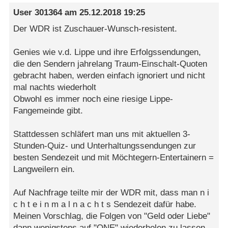
User 301364
am
25.12.2018 19:25
Der WDR ist Zuschauer-Wunsch-resistent.
Genies wie v.d. Lippe und ihre Erfolgssendungen,
die den Sendern jahrelang Traum-Einschalt-Quoten
gebracht haben, werden einfach ignoriert und nicht
mal nachts wiederholt
Obwohl es immer noch eine riesige Lippe-
Fangemeinde gibt.
Stattdessen schläfert man uns mit aktuellen 3-
Stunden-Quiz- und Unterhaltungssendungen zur
besten Sendezeit und mit Möchtegern-Entertainern =
Langweilern ein.
Auf Nachfrage teilte mir der WDR mit, dass man n i
c h t e i n m a l n a c h t s Sendezeit dafür habe.
Meinen Vorschlag, die Folgen von "Geld oder Liebe"
dann wenigstens auf "ONE" wiederholen zu lassen