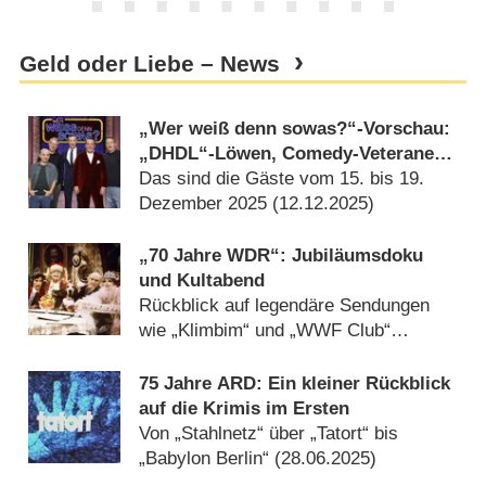
Geld oder Liebe – News
„Wer weiß denn sowas?“-Vorschau:
„DHDL“-Löwen, Comedy-Veteranen
und musikalische Prinzen
Das sind die Gäste vom 15. bis 19.
Dezember 2025 (
12.12.2025
)
„70 Jahre WDR“: Jubiläumsdoku
und Kultabend
Rückblick auf legendäre Sendungen
wie „Klimbim“ und „WWF Club“
(
09.12.2025
)
75 Jahre ARD: Ein kleiner Rückblick
auf die Krimis im Ersten
Von „Stahlnetz“ über „Tatort“ bis
„Babylon Berlin“ (
28.06.2025
)