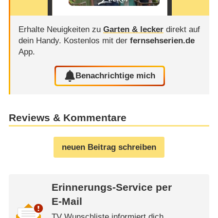
Erhalte Neuigkeiten zu
Garten & lecker
direkt auf
dein Handy.
Kostenlos mit der
fernsehserien.de
App.
Benachrichtige mich
Reviews & Kommentare
neuen Beitrag schreiben
Erinnerungs-Service per
E-Mail
TV Wunschliste informiert dich