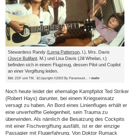
Stewardess Randy (
Lorna Patterson
, l.), Mrs. Davis
(
Joyce Bulifant
, M.) und Lisa Davis (Jill Whelan, r.)
befinden sich in einem Flugzeug, dessen Pilot und Copilot
an einer Vergiftung leiden.
Bild: ZDF und TM,¨ &Copyright ©2003 By Paramount
Noch heute leidet der ehemalige Kampfpilot Ted Striker
(Robert Hays) darunter, bei einem Kriegseinsatz
versagt zu haben. An Bord eines Linienfluges erhält er
eine unverhoffte Gelegenheit, sein Trauma zu
überwinden. Als nämlich die Besatzung des Cockpits
mit einer Fischvergiftung ausfällt, ist er der einzige
Passagier mit Flugerfahrung. Von Doktor Rumack