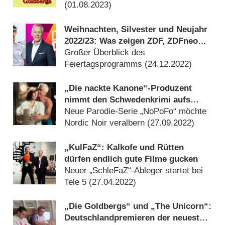
(
01.08.2023
)
Weihnachten, Silvester und Neujahr
2022/​23: Was zeigen ZDF, ZDFneo
und 3sat?
Großer Überblick des
Feiertagsprogramms (
24.12.2022
)
„Die nackte Kanone“-Produzent
nimmt den Schwedenkrimi aufs
Korn
Neue Parodie-Serie „NoPoFo“ möchte
Nordic Noir veralbern (
27.09.2022
)
„KulFaZ“: Kalkofe und Rütten
dürfen endlich gute Filme gucken
Neuer „SchleFaZ“-Ableger startet bei
Tele 5 (
27.04.2022
)
„Die Goldbergs“ und „The Unicorn“:
Deutschlandpremieren der neuesten