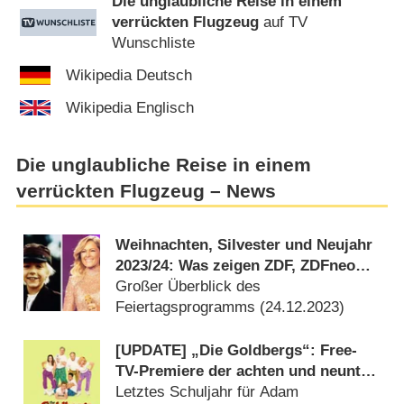
Die unglaubliche Reise in einem
verrückten Flugzeug
auf TV
Wunschliste
Wikipedia Deutsch
Wikipedia Englisch
Die unglaubliche Reise in einem
verrückten Flugzeug – News
Weihnachten, Silvester und Neujahr
2023/​24: Was zeigen ZDF, ZDFneo
und 3sat?
Großer Überblick des
Feiertagsprogramms (
24.12.2023
)
[UPDATE] „Die Goldbergs“: Free-
TV-Premiere der achten und neunten
Staffel auf neuem Sender
Letztes Schuljahr für Adam