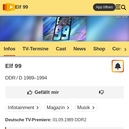
Elf 99
App öffnen
Bild: VOX
Infos
TV-Termine
Cast
News
Shop
Commu
Elf 99
DDR
/
D
1989–1994
Infotainment
Magazin
Musik
Deutsche TV-Premiere
01.09.1989
DDR2