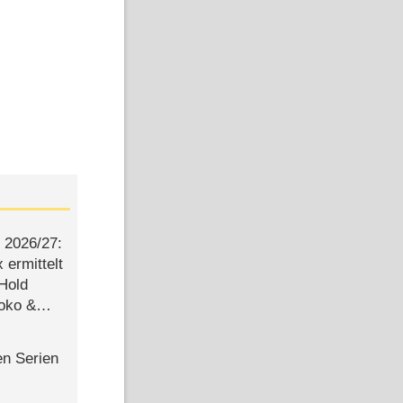
2026/​27:
ermittelt
 Hold
Joko &
Urlaub
en Serien