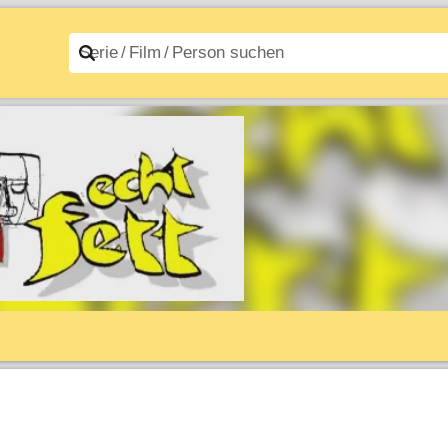
n A–Z
Filme A–Z