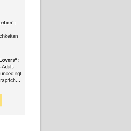
 Leben
:
chkeiten
Lovers
:
-Adult-
t unbedingt
rspricht –