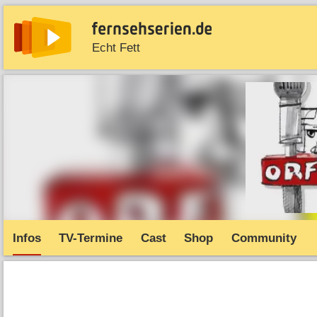
Echt Fett
News
Entdecken
Streaming
TV-Starts
Serie
Infos
TV-Termine
Cast
Shop
Community