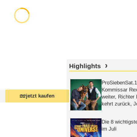
Highlights
ProSiebenSat.1 
Kommissar Rex 
jetzt kaufen
weiter, Richter
kehrt zurück, 
Klaas machen 
Die 8 wichtigst
im Juli