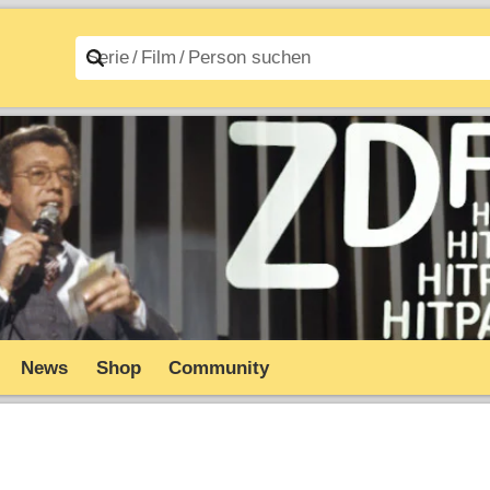
n A–Z
Filme A–Z
News
Shop
Community