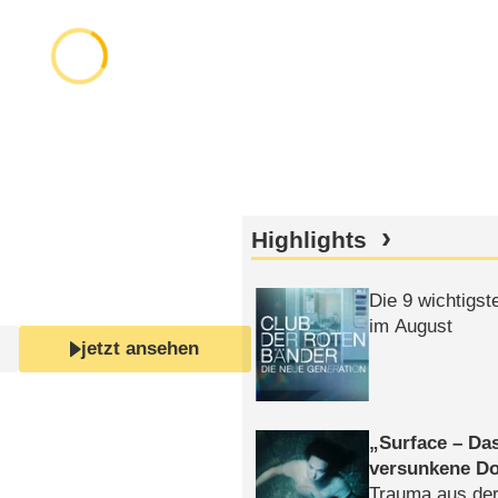
Highlights
Die 9 wichtigst
im August
jetzt ansehen
Surface – Da
versunkene Do
Trauma aus der