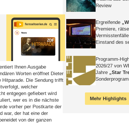
Review
Ergreifende
W
Premiere, rätse
Vermisstenfälle
Einstand des 
Tatort: Münc
Duos
Programm-High
2026/​27 von W
entiert Ihnen Ausgabe
Jahre
Star Tr
ndären Worten eröffnet Dieter
Sonderprogra
itparade. Die Sendung trifft
Die Helgolän
tverfolgt, welcher
ht entgegen gefiebert wird
Mehr Highlights
ert, wer es in die nächste
rde vorher per Postkarte der
 war, der hat eine der
beneidet von der ganzen