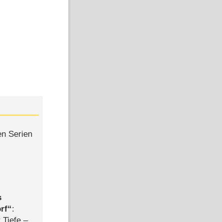
en Serien
s
rf
:
 Tiefe –