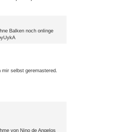
ohne Balken noch onlinge
boyUykA
on mir selbst geremastered.
ahme von Nino de Angelos