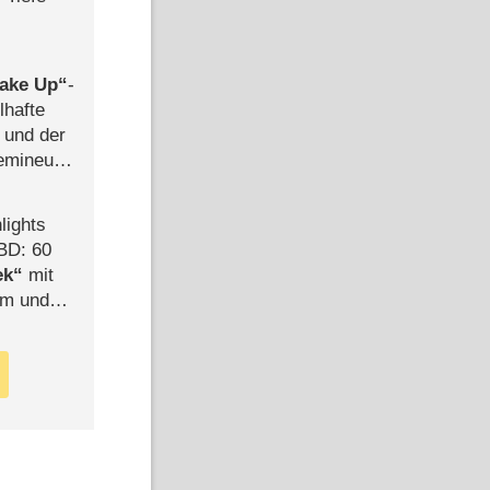
ake Up
-
lhafte
 und der
semineuen
hen
-
lights
BD: 60
ek
mit
mm und
der