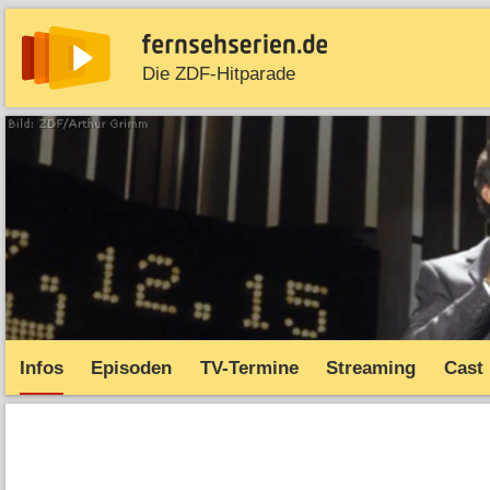
Die ZDF-Hitparade
News
Entdecken
Streaming
TV-Starts
Serie
Infos
Episoden
TV-Termine
Streaming
Cast