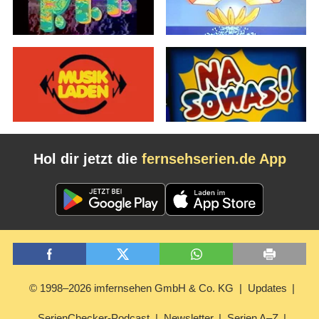
Hol dir jetzt die
fernsehserien.de App
© 1998–2026 imfernsehen GmbH & Co. KG
Updates
SerienChecker-Podcast
Newsletter
Serien A–Z