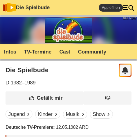
Die Spielbude
App öffnen
Bild: NDR
Infos
TV-Termine
Cast
Community
Die Spielbude
D
1982–1989
Jugend
Kinder
Musik
Show
Deutsche TV-Premiere
12.05.1982
ARD