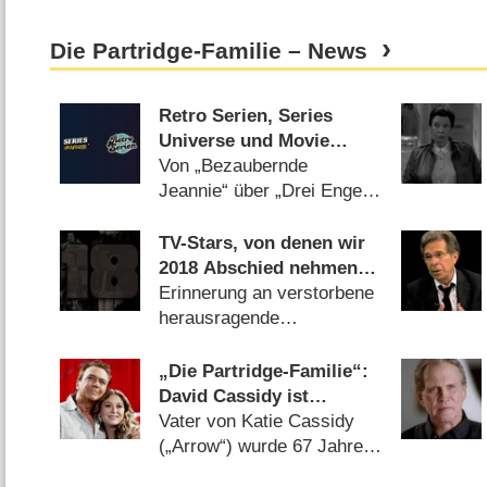
Die Partridge-Familie – News
Retro Serien, Series
Universe und Movie
Universe: Drei neue
Von „Bezaubernde
Streamingsender
Jeannie“ über „Drei Engel
gestartet
für Charlie“ bis „Masters of
Sex“ (
10.02.2026
)
TV-Stars, von denen wir
2018 Abschied nehmen
mussten
Erinnerung an verstorbene
herausragende
Fernsehschaffende
(
31.12.2018
)
„Die Partridge-Familie“:
David Cassidy ist
gestorben
Vater von Katie Cassidy
(„Arrow“) wurde 67 Jahre
alt (
22.11.2017
)