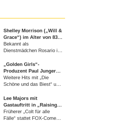
Shelley Morrison („Will &
Grace“) im Alter von 83
Jahren gestorben
Bekannt als
Dienstmädchen Rosario in
der US-Sitcom
(
02.12.2019
)
„Golden Girls“-
Produzent Paul Junger
Witt ist tot
Weitere Hits mit „Die
Schöne und das Biest“ und
„Club der toten Dichter“
(
28.04.2018
)
Lee Majors mit
Gastauftritt in „Raising
Hope“
Früherer „Colt für alle
Fälle“ stattet FOX-Comedy
einen Besuch ab