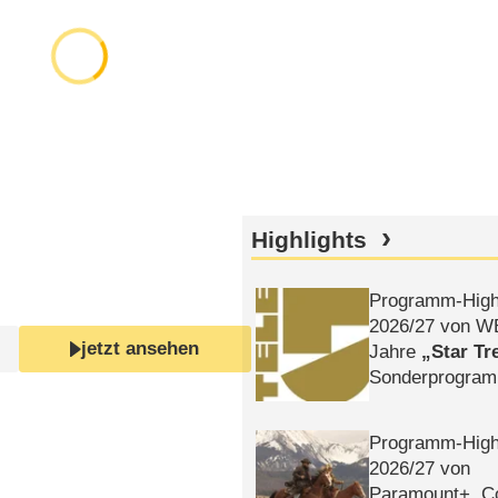
Highlights
Programm-High
2026/​27 von W
jetzt ansehen
Jahre
Star Tr
Sonderprogra
Die Helgolän
Programm-High
2026/​27 von
Paramount+, 