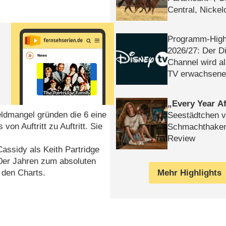
Central, Nicke
WELT
Programm-High
2026/​27: Der D
Channel wird a
TV erwachsene
Every Year Af
eldmangel gründen die 6 eine
Seestädtchen v
n Auftritt zu Auftritt. Sie
Schmachthake
Review
Cassidy als Keith Partridge
70er Jahren zum absoluten
Mehr Highlights
n den Charts.