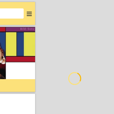
Login