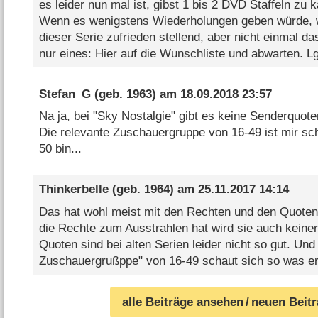
es leider nun mal ist, gibst 1 bis 2 DVD Staffeln zu 
Wenn es wenigstens Wiederholungen geben würde, w
dieser Serie zufrieden stellend, aber nicht einmal das
nur eines: Hier auf die Wunschliste und abwarten. 
Stefan_G
(geb. 1963) am
18.09.2018 23:57
Na ja, bei "Sky Nostalgie" gibt es keine Senderquot
Die relevante Zuschauergruppe von 16-49 ist mir sch.
50 bin...
Thinkerbelle
(geb. 1964) am
25.11.2017 14:14
Das hat wohl meist mit den Rechten und den Quoten
die Rechte zum Ausstrahlen hat wird sie auch keiner
Quoten sind bei alten Serien leider nicht so gut. Und
Zuschauergrußppe" von 16-49 schaut sich so was erst
alle Beiträge ansehen
/ neuen Beit