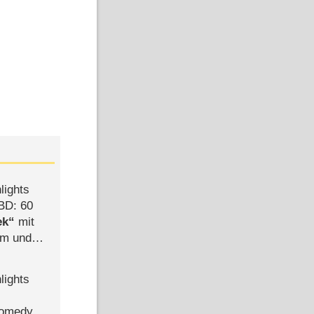
lights
BD: 60
ek
mit
mm und
der
lights
Comedy