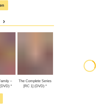
gen
Family –
The Complete Series
 (DVD)
[RC 1] (DVD)