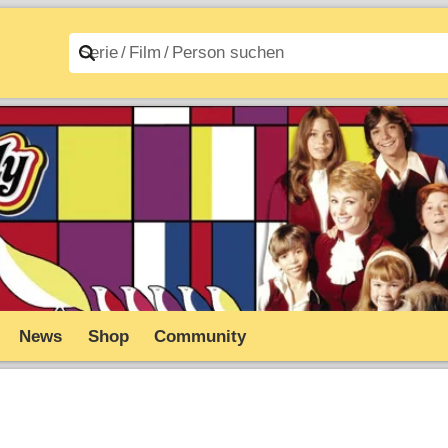
n A–Z
Filme A–Z
News
Shop
Community