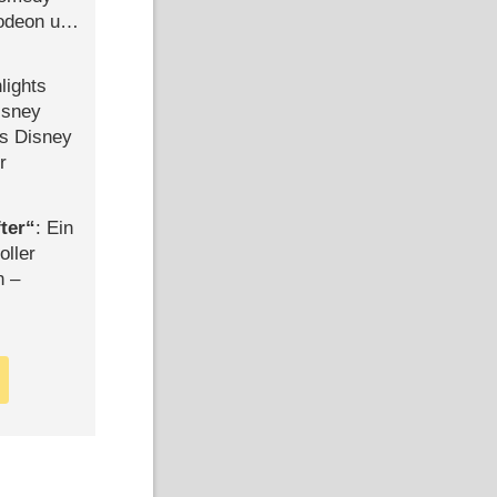
lodeon und
lights
isney
ls Disney
r
ter
: Ein
oller
n –