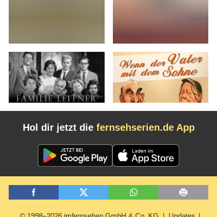
Hol dir jetzt die
fernsehserien.de App
© 1998–2026 imfernsehen GmbH & Co. KG
Updates