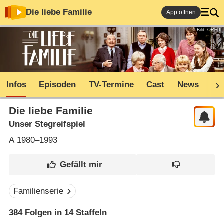
Die liebe Familie
App öffnen
Bild: ORFIII
Infos
Episoden
TV-Termine
Cast
News
Co
Die liebe Familie
Unser Stegreifspiel
A
1980–1993
Familienserie
384
Folgen in
14
Staffeln