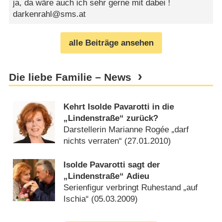
ja, da wäre auch ich sehr gerne mit dabei !
darkenrahl@sms.at
alle Beiträge ansehen
Die liebe Familie – News
Kehrt Isolde Pavarotti in die
„Lindenstraße“ zurück?
Darstellerin Marianne Rogée „darf
nichts verraten“ (
27.01.2010
)
Isolde Pavarotti sagt der
„Lindenstraße“ Adieu
Serienfigur verbringt Ruhestand „auf
Ischia“ (
05.03.2009
)