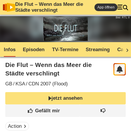
Die Flut – Wenn das Meer die
App öffnen
Städte verschlingt
Bild: RTL II
Infos
Episoden
TV-Termine
Streaming
Cast
Die Flut – Wenn das Meer die
Städte verschlingt
GB
/
KSA
/
CDN
2007 (
Flood
)
jetzt ansehen
Action