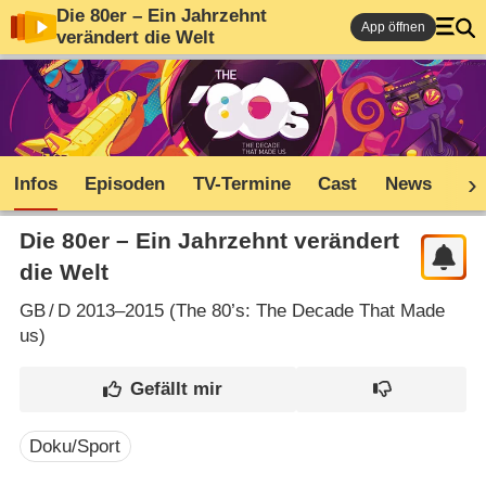
Die 80er – Ein Jahrzehnt
App öffnen
verändert die Welt
Infos
Episoden
TV-Termine
Cast
News
Co
Die 80er – Ein Jahrzehnt verändert
die Welt
GB
/
D
2013–2015 (
The 80’s: The Decade That Made
us
)
Doku/Sport