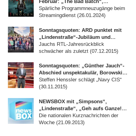
Februar: „The Bad Batch“,
„Shōgun“ und „The Marvels“
Spärliche Programmneuzugänge beim
Streamingdienst (
26.01.2024
)
Sonntagsquoten: ARD punktet mit
„Lindenstraße“-Jubiläum und
Doppel-„Tatort“
Jauchs RTL-Jahresrückblick
schwächer als zuletzt (
07.12.2015
)
Sonntagsquoten: „Günther Jauch“-
Abschied unspektakulär, Borowski-
„Tatort“ holt sich Tagessieg
Steffen Henssler schlägt „Navy CIS“
(
30.11.2015
)
NEWSBOX mit „Simpsons“,
„Lindenstraße“, „Geh aufs Ganze!“
& Co.
Die nationalen Kurznachrichten der
Woche (
21.09.2013
)