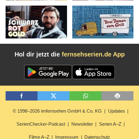
Hol dir jetzt die
fernsehserien.de App
© 1998–2026 imfernsehen GmbH & Co. KG
Updates
SerienChecker-Podcast
Newsletter
Serien A–Z
Filme A–Z
Impressum
Datenschutz