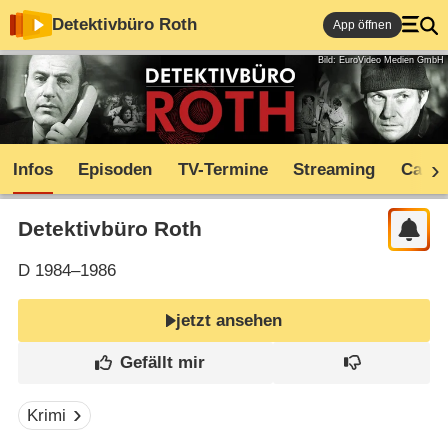
Detektivbüro Roth
App öffnen
Bild: EuroVideo Medien GmbH
Infos
Episoden
TV-Termine
Streaming
Cast
Detektivbüro Roth
D
1984–1986
jetzt ansehen
Krimi