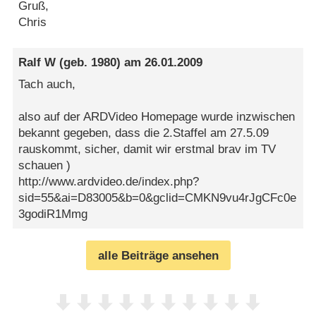
Gruß,
Chris
Ralf W
(geb. 1980) am
26.01.2009
Tach auch,
also auf der ARDVideo Homepage wurde inzwischen
bekannt gegeben, dass die 2.Staffel am 27.5.09
rauskommt, sicher, damit wir erstmal brav im TV
schauen )
http://www.ardvideo.de/index.php?
sid=55&ai=D83005&b=0&gclid=CMKN9vu4rJgCFc0e
3godiR1Mmg
alle Beiträge ansehen