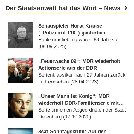
Der Staatsanwalt hat das Wort – News
Schauspieler Horst Krause
(„Polizeiruf 110“) gestorben
Publikumsliebling wurde 83 Jahre alt
(
08.09.2025
)
„Feuerwache 09“: MDR wiederholt
Actionserie aus der DDR
Serienklassiker nach 27 Jahren zurück
im Fernsehen (
28.04.2023
)
„Unser Mann ist König“: MDR
wiederholt DDR-Familienserie mit
Horst Drinda
Serie um einen Abgeordneten der Stadt
Derenburg (
17.10.2020
)
3sat-Sonntagskrimi: Auf den