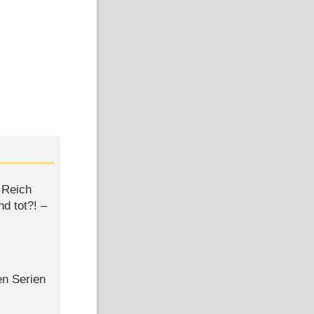
 Reich
d tot?! –
en Serien