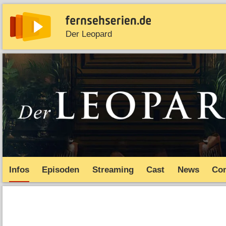
Der Leopard
News
Entdecken
Streaming
TV-Starts
Serie
Infos
Episoden
Streaming
Cast
News
Co