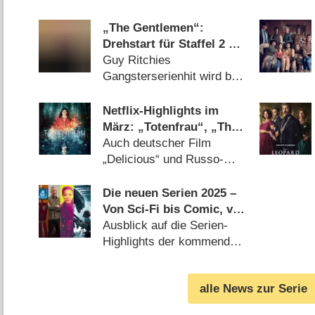
„The Gentlemen“:
Drehstart für Staffel 2 mit
„Downton Abbey“-Star
Guy Ritchies
Hugh Bonneville
Gangsterserienhit wird bei
Netflix fortgesetzt
(
30.05.2025
)
Netflix-Highlights im
März: „Totenfrau“, „The
Residence“ sowie
Auch deutscher Film
„Resident Alien“ und
„Delicious“ und Russo-
„Yellowstone“-Prequel
Brüder-Abenteuer neu
(
26.02.2025
)
Die neuen Serien 2025 –
Von Sci-Fi bis Comic, von
Miniserie bis Spin-Off
Ausblick auf die Serien-
Highlights der kommenden
Monate (
02.01.2025
)
alle News zur Serie