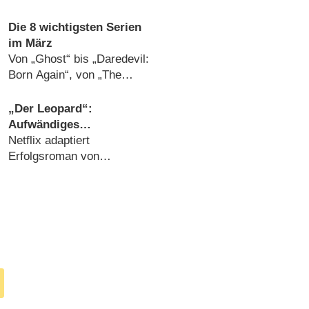
Die 8 wichtigsten Serien
im März
Von „Ghost“ bis „Daredevil:
Born Again“, von „The
Residence“ bis „Späti“
(
28.02.2025
)
„Der Leopard“:
Aufwändiges
Kostümdrama findet
Netflix adaptiert
Termin für
Erfolgsroman von
Deutschlandpremiere
Giuseppe Tomasi di
Lampedusa (
13.01.2025
)