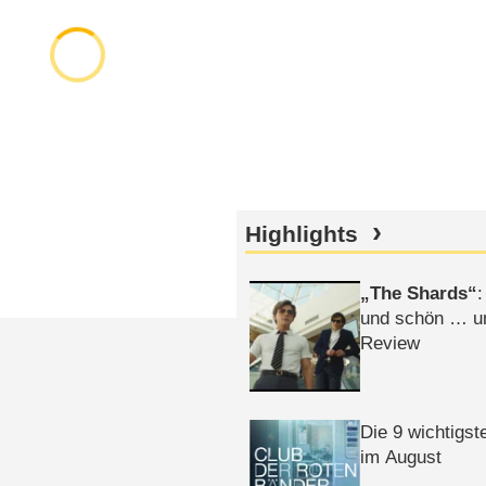
Highlights
The Shards
:
und schön … un
Review
Die 9 wichtigst
im August