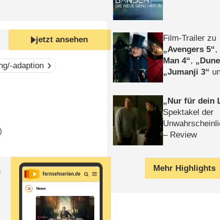
Film-Trailer zu
jetzt ansehen
Avengers 5
Man 4
,
Dune
ung/-adaption
Jumanji 3
un
Horror
Clayfa
Nur für dein
Spektakel der
Unwahrscheinli
)
– Review
Mehr Highlights
n