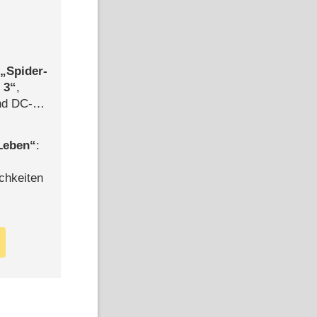
,
Spider-
 3
,
d DC-
ce
 Leben
:
chkeiten