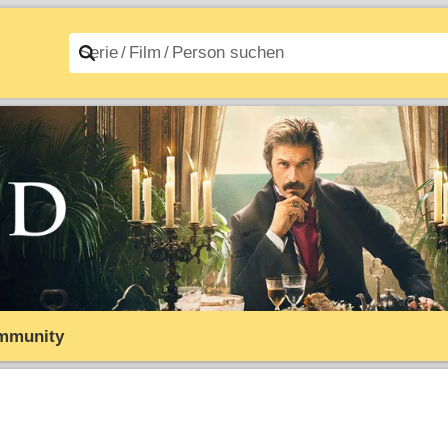
n A–Z
Filme A–Z
mmunity