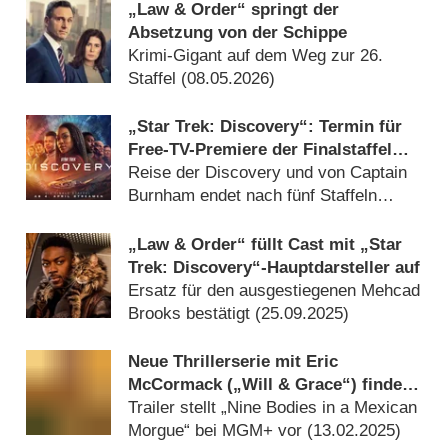
„Law & Order“ springt der
Absetzung von der Schippe
Krimi-Gigant auf dem Weg zur 26.
Staffel (
08.05.2026
)
„Star Trek: Discovery“: Termin für
Free-TV-Premiere der Finalstaffel
bestätigt
Reise der Discovery und von Captain
Burnham endet nach fünf Staffeln
(
04.12.2025
)
„Law & Order“ füllt Cast mit „Star
Trek: Discovery“-Hauptdarsteller auf
Ersatz für den ausgestiegenen Mehcad
Brooks bestätigt (
25.09.2025
)
Neue Thrillerserie mit Eric
McCormack („Will & Grace“) findet
Starttermin
Trailer stellt „Nine Bodies in a Mexican
Morgue“ bei MGM+ vor (
13.02.2025
)