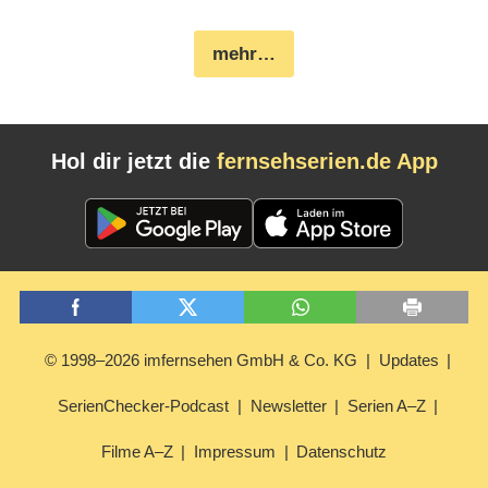
mehr…
Hol dir jetzt die
fernsehserien.de App
© 1998–2026 imfernsehen GmbH & Co. KG
Updates
SerienChecker-Podcast
Newsletter
Serien A–Z
Filme A–Z
Impressum
Datenschutz