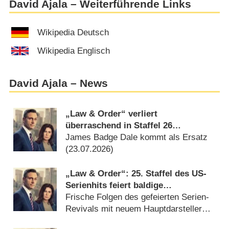
David Ajala – Weiterführende Links
Wikipedia Deutsch
Wikipedia Englisch
David Ajala – News
„Law & Order“ verliert
überraschend in Staffel 26
Castmitglied
James Badge Dale kommt als Ersatz
(
23.07.2026
)
„Law & Order“: 25. Staffel des US-
Serienhits feiert baldige
Deutschlandpremiere
Frische Folgen des gefeierten Serien-
Revivals mit neuem Hauptdarsteller
(
10.06.2026
)