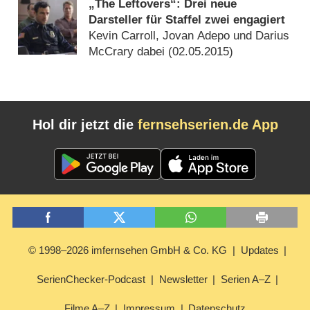
„The Leftovers“: Drei neue
Darsteller für Staffel zwei engagiert
Kevin Carroll, Jovan Adepo und Darius
McCrary dabei (
02.05.2015
)
Hol dir jetzt die
fernsehserien.de App
© 1998–2026 imfernsehen GmbH & Co. KG
Updates
SerienChecker-Podcast
Newsletter
Serien A–Z
Filme A–Z
Impressum
Datenschutz